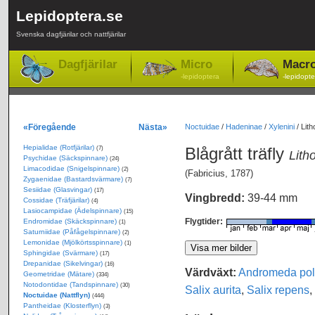
Lepidoptera.se
Svenska dagfjärilar och nattfjärilar
Dagfjärilar
Micro
Macr
-lepidoptera
-lepidopte
«Föregående
Nästa»
Noctuidae
/
Hadeninae
/
Xylenini
/
Lith
Hepialidae (Rotfjärilar)
Blågrått träfly
(7)
Lith
Psychidae (Säckspinnare)
(24)
Limacodidae (Snigelspinnare)
(2)
(Fabricius, 1787)
Zygaenidae (Bastardsvärmare)
(7)
Sesiidae (Glasvingar)
(17)
Vingbredd:
39-44 mm
Cossidae (Träfjärilar)
(4)
Lasiocampidae (Ädelspinnare)
(15)
Flygtider:
Endromidae (Skäckspinnare)
(1)
Saturniidae (Påfågelspinnare)
(2)
Lemonidae (Mjölkörtsspinnare)
(1)
Sphingidae (Svärmare)
(17)
Drepanidae (Sikelvingar)
(16)
Värdväxt:
Andromeda poli
Geometridae (Mätare)
(334)
Notodontidae (Tandspinnare)
(30)
Salix aurita
,
Salix repens
,
Noctuidae (Nattflyn)
(444)
Pantheidae (Klosterflyn)
(3)