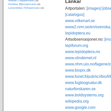
Länkar
Nolidae (Trågspinnare)
(14)
Arctiidae (Björnspinnare)
(41)
Artportalen:
[images]
[obse
Lymantriidae (Tofsspinnare)
(13)
[catalogus]
www.vilkenart.se
www2.nrm.se/en/svenska_f
lepidoptera.eu
Artsobservasjoner.no:
[im
lepiforum.org
www.lepidoptera.no
www.vlindernet.nl
www.nhm.uio.no/fagene/zo
www.biopix.dk
www.funet.fi/pub/sci/bio/li
www.fugleognatur.dk
naturforskaren.se
www.boldsystems.org
wikipedia.org
www.google.com