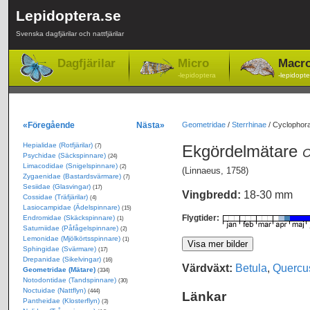
Lepidoptera.se
Svenska dagfjärilar och nattfjärilar
Dagfjärilar
Micro
Macr
-lepidoptera
-lepidopte
«Föregående
Nästa»
Geometridae
/
Sterrhinae
/
Cyclophora
Hepialidae (Rotfjärilar)
Ekgördelmätare
(7)
C
Psychidae (Säckspinnare)
(24)
Limacodidae (Snigelspinnare)
(2)
(Linnaeus, 1758)
Zygaenidae (Bastardsvärmare)
(7)
Sesiidae (Glasvingar)
(17)
Vingbredd:
18-30 mm
Cossidae (Träfjärilar)
(4)
Lasiocampidae (Ädelspinnare)
(15)
Flygtider:
Endromidae (Skäckspinnare)
(1)
Saturniidae (Påfågelspinnare)
(2)
Lemonidae (Mjölkörtsspinnare)
(1)
Sphingidae (Svärmare)
(17)
Drepanidae (Sikelvingar)
(16)
Värdväxt:
Betula
,
Quercu
Geometridae (Mätare)
(334)
Notodontidae (Tandspinnare)
(30)
Noctuidae (Nattflyn)
(444)
Länkar
Pantheidae (Klosterflyn)
(3)