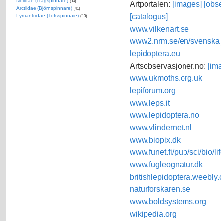
Nolidae (Trågspinnare)
(14)
Artportalen:
[images]
[obse
Arctiidae (Björnspinnare)
(41)
[catalogus]
Lymantriidae (Tofsspinnare)
(13)
www.vilkenart.se
www2.nrm.se/en/svenska_f
lepidoptera.eu
Artsobservasjoner.no:
[im
www.ukmoths.org.uk
lepiforum.org
www.leps.it
www.lepidoptera.no
www.vlindernet.nl
www.biopix.dk
www.funet.fi/pub/sci/bio/li
www.fugleognatur.dk
britishlepidoptera.weebly
naturforskaren.se
www.boldsystems.org
wikipedia.org