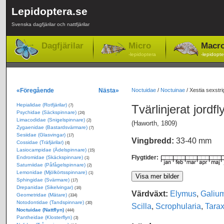
Lepidoptera.se
Svenska dagfjärilar och nattfjärilar
Dagfjärilar
Micro
Macr
-lepidoptera
-lepidopte
«Föregående
Nästa»
Noctuidae
/
Noctuinae
/
Xestia sexstrig
Hepialidae (Rotfjärilar)
Tvärlinjerat jordfl
(7)
Psychidae (Säckspinnare)
(24)
Limacodidae (Snigelspinnare)
(2)
(Haworth, 1809)
Zygaenidae (Bastardsvärmare)
(7)
Sesiidae (Glasvingar)
(17)
Vingbredd:
33-40 mm
Cossidae (Träfjärilar)
(4)
Lasiocampidae (Ädelspinnare)
(15)
Flygtider:
Endromidae (Skäckspinnare)
(1)
Saturniidae (Påfågelspinnare)
(2)
Lemonidae (Mjölkörtsspinnare)
(1)
Sphingidae (Svärmare)
(17)
Drepanidae (Sikelvingar)
(16)
Värdväxt:
Elymus
,
Galium
Geometridae (Mätare)
(334)
Notodontidae (Tandspinnare)
(30)
Scilla
,
Scrophularia
,
Tara
Noctuidae (Nattflyn)
(444)
Pantheidae (Klosterflyn)
(3)