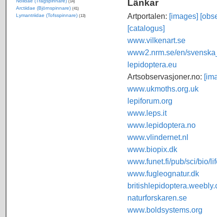
Länkar
Nolidae (Trågspinnare)
(14)
Arctiidae (Björnspinnare)
(41)
Artportalen:
[images]
[obse
Lymantriidae (Tofsspinnare)
(13)
[catalogus]
www.vilkenart.se
www2.nrm.se/en/svenska_f
lepidoptera.eu
Artsobservasjoner.no:
[im
www.ukmoths.org.uk
lepiforum.org
www.leps.it
www.lepidoptera.no
www.vlindernet.nl
www.biopix.dk
www.funet.fi/pub/sci/bio/li
www.fugleognatur.dk
britishlepidoptera.weebly
naturforskaren.se
www.boldsystems.org