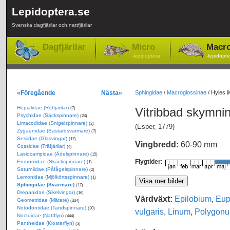
Lepidoptera.se
Svenska dagfjärilar och nattfjärilar
Dagfjärilar
Micro
Macr
-lepidoptera
-lepidopte
«Föregående
Nästa»
Sphingidae
/
Macroglossinae
/
Hyles l
Hepialidae (Rotfjärilar)
Vitribbad skymn
(7)
Psychidae (Säckspinnare)
(24)
Limacodidae (Snigelspinnare)
(2)
(Esper, 1779)
Zygaenidae (Bastardsvärmare)
(7)
Sesiidae (Glasvingar)
(17)
Vingbredd:
60-90 mm
Cossidae (Träfjärilar)
(4)
Lasiocampidae (Ädelspinnare)
(15)
Flygtider:
Endromidae (Skäckspinnare)
(1)
Saturniidae (Påfågelspinnare)
(2)
Lemonidae (Mjölkörtsspinnare)
(1)
Sphingidae (Svärmare)
(17)
Drepanidae (Sikelvingar)
(16)
Värdväxt:
Epilobium
,
Eup
Geometridae (Mätare)
(334)
Notodontidae (Tandspinnare)
(30)
vulgaris
,
Linum
,
Polygon
Noctuidae (Nattflyn)
(444)
Pantheidae (Klosterflyn)
(3)