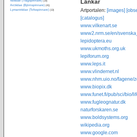
Länkar
Nolidae (Trågspinnare)
(14)
Arctiidae (Björnspinnare)
(41)
Artportalen:
[images]
[obse
Lymantriidae (Tofsspinnare)
(13)
[catalogus]
www.vilkenart.se
www2.nrm.se/en/svenska_f
lepidoptera.eu
www.ukmoths.org.uk
lepiforum.org
www.leps.it
www.vlindernet.nl
www.nhm.uio.no/fagene/zo
www.biopix.dk
www.funet.fi/pub/sci/bio/li
www.fugleognatur.dk
naturforskaren.se
www.boldsystems.org
wikipedia.org
www.google.com