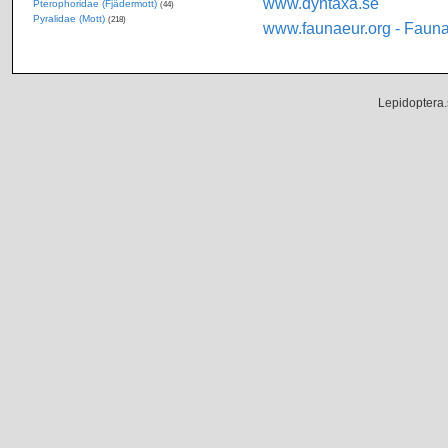
www.dyntaxa.se
Pterophoridae (Fjädermott)
(44)
Pyralidae (Mott)
(218)
www.faunaeur.org - Faun
Lepidoptera