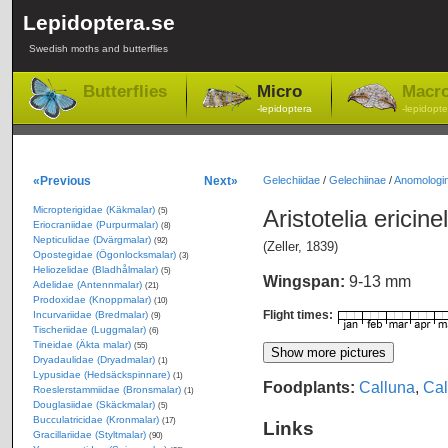
Lepidoptera.se
Swedish moths and butterflies
Butterflies
Micro
Macr
-lepidoptera
-lepidopte
«Previous
Next»
Gelechiidae
/
Gelechiinae
/
Anomologin
Micropterigidae (Käkmalar)
Aristotelia ericine
(5)
Eriocraniidae (Purpurmalar)
(8)
Nepticulidae (Dvärgmalar)
(92)
(Zeller, 1839)
Opostegidae (Ögonlocksmalar)
(3)
Heliozelidae (Bladhålmalar)
(5)
Wingspan:
9-13 mm
Adelidae (Antennmalar)
(21)
Prodoxidae (Knoppmalar)
(10)
Flight times:
Incurvariidae (Bredmalar)
(9)
Tischeriidae (Luggmalar)
(6)
Tineidae (Äkta malar)
(55)
Dryadaulidae (Dryadmalar)
(1)
Lypusidae (Hedsäckspinnare)
(1)
Foodplants:
Calluna
,
Cal
Roeslerstammiidae (Bronsmalar)
(1)
Douglasiidae (Skäckmalar)
(5)
Bucculatricidae (Kronmalar)
(17)
Links
Gracillariidae (Styltmalar)
(90)