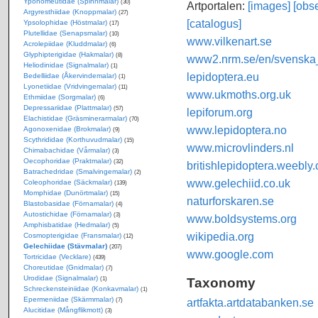
Yponomeutidae (Spinnmalar)
(30)
Artportalen:
[images]
[obse
Argyresthiidae (Knoppmalar)
(27)
[catalogus]
Ypsolophidae (Höstmalar)
(17)
Plutellidae (Senapsmalar)
(10)
www.vilkenart.se
Acrolepiidae (Kluddmalar)
(6)
Glyphipterigidae (Hakmalar)
(8)
www2.nrm.se/en/svenska_f
Heliodinidae (Signalmalar)
(1)
lepidoptera.eu
Bedelliidae (Åkervindemalar)
(1)
Lyonetiidae (Vridvingemalar)
(11)
www.ukmoths.org.uk
Ethmiidae (Sorgmalar)
(6)
Depressariidae (Plattmalar)
(57)
lepiforum.org
Elachistidae (Gräsminerarmalar)
(70)
www.lepidoptera.no
Agonoxenidae (Brokmalar)
(9)
Scythrididae (Korthuvudmalar)
(15)
www.microvlinders.nl
Chimabachidae (Vårmalar)
(3)
Oecophoridae (Praktmalar)
(32)
britishlepidoptera.weebly
Batrachedridae (Smalvingemalar)
(2)
www.gelechiid.co.uk
Coleophoridae (Säckmalar)
(139)
Momphidae (Dunörtmalar)
(15)
naturforskaren.se
Blastobasidae (Förnamalar)
(4)
Autostichidae (Förnamalar)
(3)
www.boldsystems.org
Amphisbatidae (Hedmalar)
(5)
wikipedia.org
Cosmopterigidae (Fransmalar)
(12)
Gelechiidae (Stävmalar)
(207)
www.google.com
Tortricidae (Vecklare)
(439)
Choreutidae (Gnidmalar)
(7)
Urodidae (Signalmalar)
Taxonomy
(1)
Schreckensteiniidae (Konkavmalar)
(1)
Epermeniidae (Skärmmalar)
artfakta.artdatabanken.se
(7)
Alucitidae (Mångflikmott)
(3)