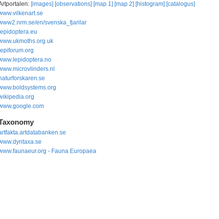
Artportalen:
[images]
[observations]
[map 1]
[map 2]
[histogram]
[catalogus]
www.vilkenart.se
www2.nrm.se/en/svenska_fjarilar
lepidoptera.eu
www.ukmoths.org.uk
lepiforum.org
www.lepidoptera.no
www.microvlinders.nl
naturforskaren.se
www.boldsystems.org
wikipedia.org
www.google.com
Taxonomy
artfakta.artdatabanken.se
www.dyntaxa.se
www.faunaeur.org - Fauna Europaea