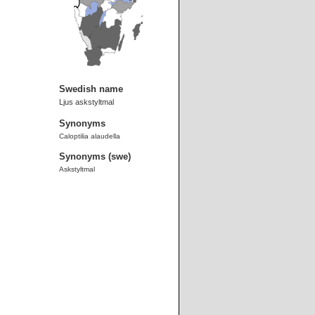
Swedish name
Ljus askstyltmal
Synonyms
Caloptilia alaudella
Synonyms (swe)
Askstyltmal