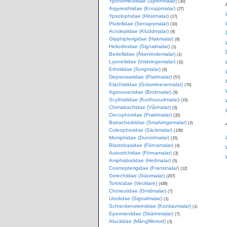
Yponomeutidae (Spinnmalar)
(30)
Argyresthiidae (Knoppmalar)
(27)
Ypsolophidae (Höstmalar)
(17)
Plutellidae (Senapsmalar)
(10)
Acrolepiidae (Kluddmalar)
(6)
Glyphipterigidae (Hakmalar)
(8)
Heliodinidae (Signalmalar)
(1)
Bedelliidae (Åkervindemalar)
(1)
Lyonetiidae (Vridvingemalar)
(11)
Ethmiidae (Sorgmalar)
(6)
Depressariidae (Plattmalar)
(57)
Elachistidae (Gräsminerarmalar)
(70)
Agonoxenidae (Brokmalar)
(9)
Scythrididae (Korthuvudmalar)
(15)
Chimabachidae (Vårmalar)
(3)
Oecophoridae (Praktmalar)
(32)
Batrachedridae (Smalvingemalar)
(2)
Coleophoridae (Säckmalar)
(139)
Momphidae (Dunörtmalar)
(15)
Blastobasidae (Förnamalar)
(4)
Autostichidae (Förnamalar)
(3)
Amphisbatidae (Hedmalar)
(5)
Cosmopterigidae (Fransmalar)
(12)
Gelechiidae (Stävmalar)
(207)
Tortricidae (Vecklare)
(439)
Choreutidae (Gnidmalar)
(7)
Urodidae (Signalmalar)
(1)
Schreckensteiniidae (Konkavmalar)
(1)
Epermeniidae (Skärmmalar)
(7)
Alucitidae (Mångflikmott)
(3)