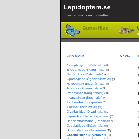
Lepidoptera.se
Swedish moths and butterflies
Butterflies
M
-l
«Previous
Next»
Micropterigidae (Käkmalar)
(5)
Eriocraniidae (Purpurmalar)
(8)
Nepticulidae (Dvärgmalar)
(92)
Opostegidae (Ögonlocksmalar)
(3)
Heliozelidae (Bladhålmalar)
(5)
Adelidae (Antennmalar)
(21)
Prodoxidae (Knoppmalar)
(10)
Incurvariidae (Bredmalar)
(9)
Tischeriidae (Luggmalar)
(6)
Tineidae (Äkta malar)
(55)
Dryadaulidae (Dryadmalar)
(1)
Lypusidae (Hedsäckspinnare)
(1)
Roeslerstammiidae (Bronsmalar)
(1)
Douglasiidae (Skäckmalar)
(5)
Bucculatricidae (Kronmalar)
(17)
Gracillariidae (Styltmalar)
(90)