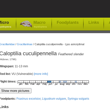
icro
Macro
Foodplants
Links
epidoptera
-lepidoptera
Gracillariidae
/
Gracillariinae
/
Caloptilia cuculipennella - Ljus askstyltmal
Caloptilia cuculipennella
Feathered slender
(Hübner, 1796)
Wingspan:
11-13 mm
Red list:
VU (Vulnerable)
[more info]
Flight times:
Foodplants:
Fraxinus excelsior
,
Ligustrum vulgare
,
Syringa vulgaris
Links