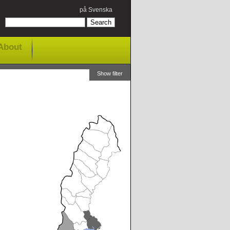
på Svenska
About
Show filter