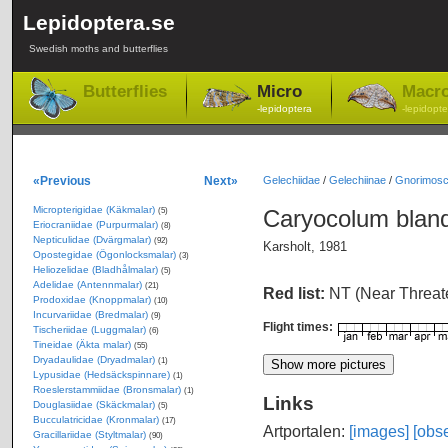
Lepidoptera.se
Swedish moths and butterflies
Butterflies
Micro
Macr
-lepidoptera
-lepidopte
«Previous
Next»
Gelechiidae
/
Gelechiinae
/
Gnorimosc
Micropterigidae (Käkmalar)
Caryocolum bland
(5)
Eriocraniidae (Purpurmalar)
(8)
Nepticulidae (Dvärgmalar)
(92)
Karsholt, 1981
Opostegidae (Ögonlocksmalar)
(3)
Heliozelidae (Bladhålmalar)
(5)
Adelidae (Antennmalar)
(21)
Red list:
NT (Near Threa
Prodoxidae (Knoppmalar)
(10)
Incurvariidae (Bredmalar)
(9)
Flight times:
Tischeriidae (Luggmalar)
(6)
Tineidae (Äkta malar)
(55)
Dryadaulidae (Dryadmalar)
(1)
Lypusidae (Hedsäckspinnare)
(1)
Roeslerstammiidae (Bronsmalar)
(1)
Links
Douglasiidae (Skäckmalar)
(5)
Bucculatricidae (Kronmalar)
(17)
Artportalen:
[images]
[obse
Gracillariidae (Styltmalar)
(90)