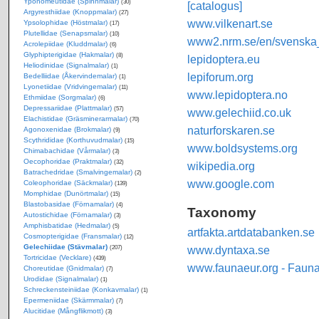
Yponomeutidae (Spinnmalar)
(30)
[catalogus]
Argyresthiidae (Knoppmalar)
(27)
www.vilkenart.se
Ypsolophidae (Höstmalar)
(17)
Plutellidae (Senapsmalar)
(10)
www2.nrm.se/en/svenska_f
Acrolepiidae (Kluddmalar)
(6)
Glyphipterigidae (Hakmalar)
(8)
lepidoptera.eu
Heliodinidae (Signalmalar)
(1)
lepiforum.org
Bedelliidae (Åkervindemalar)
(1)
Lyonetiidae (Vridvingemalar)
(11)
www.lepidoptera.no
Ethmiidae (Sorgmalar)
(6)
Depressariidae (Plattmalar)
(57)
www.gelechiid.co.uk
Elachistidae (Gräsminerarmalar)
(70)
naturforskaren.se
Agonoxenidae (Brokmalar)
(9)
Scythrididae (Korthuvudmalar)
(15)
www.boldsystems.org
Chimabachidae (Vårmalar)
(3)
Oecophoridae (Praktmalar)
(32)
wikipedia.org
Batrachedridae (Smalvingemalar)
(2)
www.google.com
Coleophoridae (Säckmalar)
(139)
Momphidae (Dunörtmalar)
(15)
Blastobasidae (Förnamalar)
(4)
Taxonomy
Autostichidae (Förnamalar)
(3)
Amphisbatidae (Hedmalar)
(5)
artfakta.artdatabanken.se
Cosmopterigidae (Fransmalar)
(12)
Gelechiidae (Stävmalar)
www.dyntaxa.se
(207)
Tortricidae (Vecklare)
(439)
www.faunaeur.org - Faun
Choreutidae (Gnidmalar)
(7)
Urodidae (Signalmalar)
(1)
Schreckensteiniidae (Konkavmalar)
(1)
Epermeniidae (Skärmmalar)
(7)
Alucitidae (Mångflikmott)
(3)