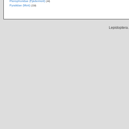
Pterophoridae (Fjädermott)
(44)
Pyralidae (Mott)
(218)
Lepidoptera