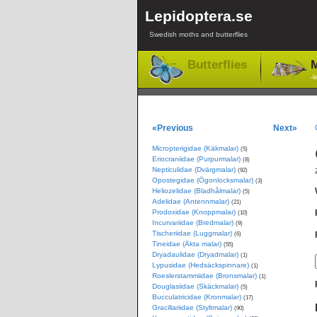
Lepidoptera.se
Swedish moths and butterflies
Butterflies
M
-l
«Previous
Next»
Micropterigidae (Käkmalar)
(5)
Eriocraniidae (Purpurmalar)
(8)
Nepticulidae (Dvärgmalar)
(92)
Opostegidae (Ögonlocksmalar)
(3)
Heliozelidae (Bladhålmalar)
(5)
Adelidae (Antennmalar)
(21)
Prodoxidae (Knoppmalar)
(10)
Incurvariidae (Bredmalar)
(9)
Tischeriidae (Luggmalar)
(6)
Tineidae (Äkta malar)
(55)
Dryadaulidae (Dryadmalar)
(1)
Lypusidae (Hedsäckspinnare)
(1)
Roeslerstammiidae (Bronsmalar)
(1)
Douglasiidae (Skäckmalar)
(5)
Bucculatricidae (Kronmalar)
(17)
Gracillariidae (Styltmalar)
(90)