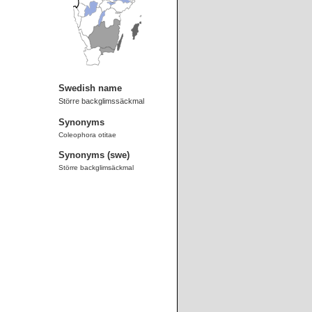
Swedish name
Större backglimssäckmal
Synonyms
Coleophora otitae
Synonyms (swe)
Större backglimsäckmal