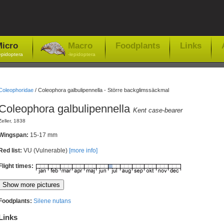
icro
Macro
Foodplants
Links
epidoptera
-lepidoptera
Coleophoridae
/
Coleophora galbulipennella - Större backglimssäckmal
Coleophora galbulipennella
Kent case-bearer
Zeller, 1838
Wingspan:
15-17 mm
Red list:
VU (Vulnerable)
[more info]
Flight times:
Foodplants:
Silene nutans
Links