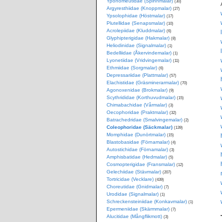
Yponomeutidae (Spinnmalar)
(30)
Argyresthiidae (Knoppmalar)
(27)
Ypsolophidae (Höstmalar)
(17)
Plutellidae (Senapsmalar)
(10)
Acrolepiidae (Kluddmalar)
(6)
Glyphipterigidae (Hakmalar)
(8)
Heliodinidae (Signalmalar)
(1)
Bedelliidae (Åkervindemalar)
(1)
Lyonetiidae (Vridvingemalar)
(11)
Ethmiidae (Sorgmalar)
(6)
Depressariidae (Plattmalar)
(57)
Elachistidae (Gräsminerarmalar)
(70)
Agonoxenidae (Brokmalar)
(9)
Scythrididae (Korthuvudmalar)
(15)
Chimabachidae (Vårmalar)
(3)
Oecophoridae (Praktmalar)
(32)
Batrachedridae (Smalvingemalar)
(2)
Coleophoridae (Säckmalar)
(139)
Momphidae (Dunörtmalar)
(15)
Blastobasidae (Förnamalar)
(4)
Autostichidae (Förnamalar)
(3)
Amphisbatidae (Hedmalar)
(5)
Cosmopterigidae (Fransmalar)
(12)
Gelechiidae (Stävmalar)
(207)
Tortricidae (Vecklare)
(439)
Choreutidae (Gnidmalar)
(7)
Urodidae (Signalmalar)
(1)
Schreckensteiniidae (Konkavmalar)
(1)
Epermeniidae (Skärmmalar)
(7)
Alucitidae (Mångflikmott)
(3)