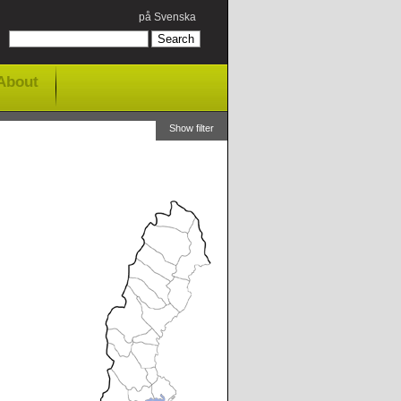
på Svenska
About
Show filter