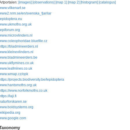
Artportalen:
[images]
[observations]
[map 1]
[map 2]
[histogram]
[catalogus]
www.vilkenart.se
www2.nrm.se/en/svenska_fjarilar
lepidoptera.eu
www.ukmoths.org.uk
lepiforum.org
www.microvlinders.nl
www.coleophoridae.bluefile.cz
https://bladmineerders.nl
www.kleinevlinders.nl
www.bladmineerders.be
www.ukflymines.co.uk
www.leafmines.co.uk
www.wmap.cz/opk
https://projects.biodiversity.be/lepidoptera
www.hantsmoths.org.uk
https://www.norfolkmoths.co.uk
https://laji.fi
naturforskaren.se
www.boldsystems.org
wikipedia.org
www.google.com
Taxonomy