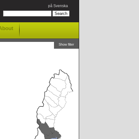
på Svenska
About
Show filter