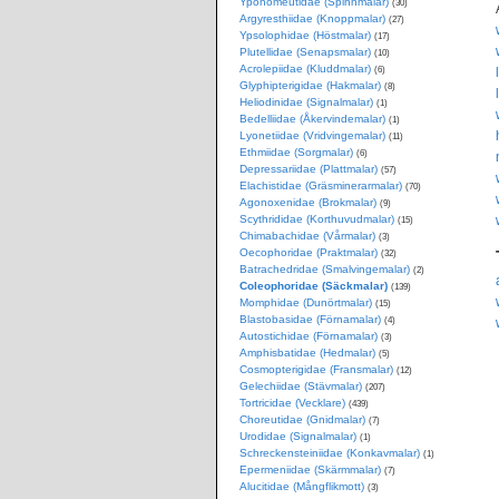
Yponomeutidae (Spinnmalar)
(30)
Argyresthiidae (Knoppmalar)
(27)
Ypsolophidae (Höstmalar)
(17)
Plutellidae (Senapsmalar)
(10)
Acrolepiidae (Kluddmalar)
(6)
Glyphipterigidae (Hakmalar)
(8)
Heliodinidae (Signalmalar)
(1)
Bedelliidae (Åkervindemalar)
(1)
Lyonetiidae (Vridvingemalar)
(11)
Ethmiidae (Sorgmalar)
(6)
Depressariidae (Plattmalar)
(57)
Elachistidae (Gräsminerarmalar)
(70)
Agonoxenidae (Brokmalar)
(9)
Scythrididae (Korthuvudmalar)
(15)
Chimabachidae (Vårmalar)
(3)
Oecophoridae (Praktmalar)
(32)
Batrachedridae (Smalvingemalar)
(2)
Coleophoridae (Säckmalar)
(139)
Momphidae (Dunörtmalar)
(15)
Blastobasidae (Förnamalar)
(4)
Autostichidae (Förnamalar)
(3)
Amphisbatidae (Hedmalar)
(5)
Cosmopterigidae (Fransmalar)
(12)
Gelechiidae (Stävmalar)
(207)
Tortricidae (Vecklare)
(439)
Choreutidae (Gnidmalar)
(7)
Urodidae (Signalmalar)
(1)
Schreckensteiniidae (Konkavmalar)
(1)
Epermeniidae (Skärmmalar)
(7)
Alucitidae (Mångflikmott)
(3)