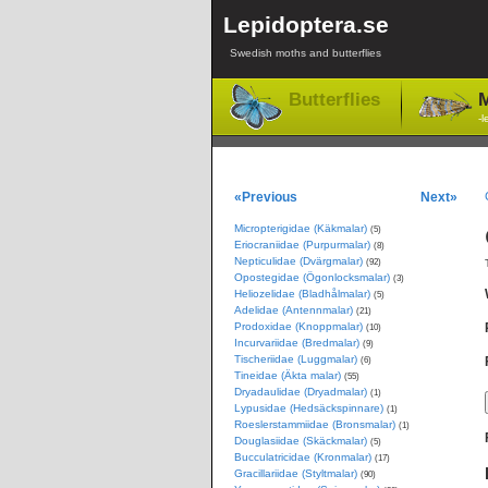
Lepidoptera.se
Swedish moths and butterflies
Butterflies
M
-l
«Previous
Next»
Micropterigidae (Käkmalar)
(5)
Eriocraniidae (Purpurmalar)
(8)
Nepticulidae (Dvärgmalar)
(92)
Opostegidae (Ögonlocksmalar)
(3)
Heliozelidae (Bladhålmalar)
(5)
Adelidae (Antennmalar)
(21)
Prodoxidae (Knoppmalar)
(10)
Incurvariidae (Bredmalar)
(9)
Tischeriidae (Luggmalar)
(6)
Tineidae (Äkta malar)
(55)
Dryadaulidae (Dryadmalar)
(1)
Lypusidae (Hedsäckspinnare)
(1)
Roeslerstammiidae (Bronsmalar)
(1)
Douglasiidae (Skäckmalar)
(5)
Bucculatricidae (Kronmalar)
(17)
Gracillariidae (Styltmalar)
(90)