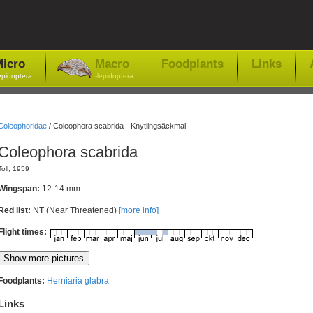
icro
Macro
Foodplants
Links
epidoptera
-lepidoptera
Coleophoridae
/
Coleophora scabrida - Knytlingsäckmal
Coleophora scabrida
Toll, 1959
Wingspan:
12-14 mm
Red list:
NT (Near Threatened)
[more info]
Flight times:
Foodplants:
Herniaria glabra
Links