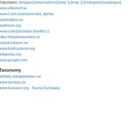
Artportalen:
[images]
[observations]
[map 1]
[map 2]
[histogram]
[catalogus]
www.vilkenart.se
www2.nrm.se/en/svenska_fjarilar
lepidoptera.eu
lepiforum.org
www.coleophoridae.bluefile.cz
https://bladmineerders.nl
naturforskaren.se
www.boldsystems.org
wikipedia.org
www.google.com
Taxonomy
artfakta.artdatabanken.se
www.dyntaxa.se
www.faunaeur.org - Fauna Europaea