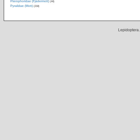
Pterophoridae (Fjädermott)
(44)
Pyralidae (Mott)
(218)
Lepidoptera