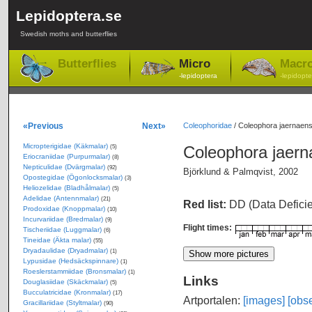
Lepidoptera.se
Swedish moths and butterflies
Butterflies
Micro
Macr
-lepidoptera
-lepidopte
«Previous
Next»
Coleophoridae
/
Coleophora jaernaens
Micropterigidae (Käkmalar)
Coleophora jaern
(5)
Eriocraniidae (Purpurmalar)
(8)
Nepticulidae (Dvärgmalar)
(92)
Björklund & Palmqvist, 2002
Opostegidae (Ögonlocksmalar)
(3)
Heliozelidae (Bladhålmalar)
(5)
Adelidae (Antennmalar)
(21)
Red list:
DD (Data Defici
Prodoxidae (Knoppmalar)
(10)
Incurvariidae (Bredmalar)
(9)
Flight times:
Tischeriidae (Luggmalar)
(6)
Tineidae (Äkta malar)
(55)
Dryadaulidae (Dryadmalar)
(1)
Lypusidae (Hedsäckspinnare)
(1)
Roeslerstammiidae (Bronsmalar)
(1)
Links
Douglasiidae (Skäckmalar)
(5)
Bucculatricidae (Kronmalar)
(17)
Artportalen:
[images]
[obse
Gracillariidae (Styltmalar)
(90)