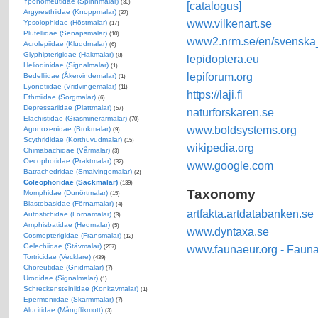
Yponomeutidae (Spinnmalar)
(30)
[catalogus]
Argyresthiidae (Knoppmalar)
(27)
www.vilkenart.se
Ypsolophidae (Höstmalar)
(17)
Plutellidae (Senapsmalar)
(10)
www2.nrm.se/en/svenska_f
Acrolepiidae (Kluddmalar)
(6)
Glyphipterigidae (Hakmalar)
(8)
lepidoptera.eu
Heliodinidae (Signalmalar)
(1)
lepiforum.org
Bedelliidae (Åkervindemalar)
(1)
Lyonetiidae (Vridvingemalar)
(11)
https://laji.fi
Ethmiidae (Sorgmalar)
(6)
Depressariidae (Plattmalar)
(57)
naturforskaren.se
Elachistidae (Gräsminerarmalar)
(70)
www.boldsystems.org
Agonoxenidae (Brokmalar)
(9)
Scythrididae (Korthuvudmalar)
(15)
wikipedia.org
Chimabachidae (Vårmalar)
(3)
Oecophoridae (Praktmalar)
(32)
www.google.com
Batrachedridae (Smalvingemalar)
(2)
Coleophoridae (Säckmalar)
(139)
Taxonomy
Momphidae (Dunörtmalar)
(15)
Blastobasidae (Förnamalar)
(4)
artfakta.artdatabanken.se
Autostichidae (Förnamalar)
(3)
Amphisbatidae (Hedmalar)
(5)
www.dyntaxa.se
Cosmopterigidae (Fransmalar)
(12)
Gelechiidae (Stävmalar)
www.faunaeur.org - Faun
(207)
Tortricidae (Vecklare)
(439)
Choreutidae (Gnidmalar)
(7)
Urodidae (Signalmalar)
(1)
Schreckensteiniidae (Konkavmalar)
(1)
Epermeniidae (Skärmmalar)
(7)
Alucitidae (Mångflikmott)
(3)