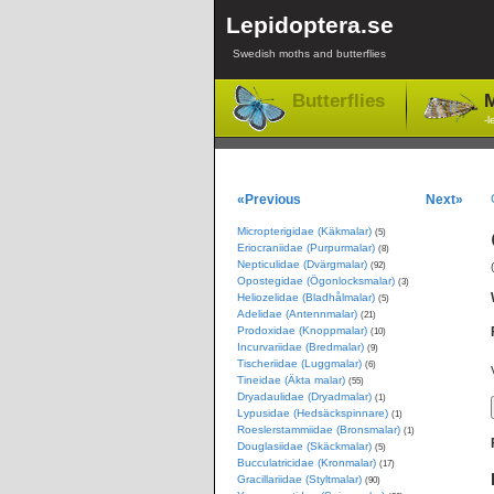
Lepidoptera.se
Swedish moths and butterflies
Butterflies
M
-l
«Previous
Next»
Micropterigidae (Käkmalar)
(5)
Eriocraniidae (Purpurmalar)
(8)
Nepticulidae (Dvärgmalar)
(92)
Opostegidae (Ögonlocksmalar)
(3)
Heliozelidae (Bladhålmalar)
(5)
Adelidae (Antennmalar)
(21)
Prodoxidae (Knoppmalar)
(10)
Incurvariidae (Bredmalar)
(9)
Tischeriidae (Luggmalar)
(6)
Tineidae (Äkta malar)
(55)
Dryadaulidae (Dryadmalar)
(1)
Lypusidae (Hedsäckspinnare)
(1)
Roeslerstammiidae (Bronsmalar)
(1)
Douglasiidae (Skäckmalar)
(5)
Bucculatricidae (Kronmalar)
(17)
Gracillariidae (Styltmalar)
(90)