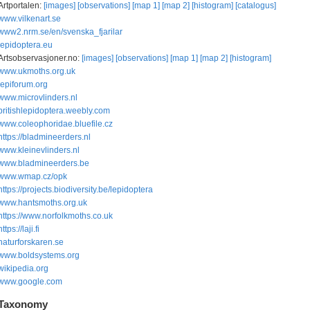
Artportalen:
[images]
[observations]
[map 1]
[map 2]
[histogram]
[catalogus]
www.vilkenart.se
www2.nrm.se/en/svenska_fjarilar
lepidoptera.eu
Artsobservasjoner.no:
[images]
[observations]
[map 1]
[map 2]
[histogram]
www.ukmoths.org.uk
lepiforum.org
www.microvlinders.nl
britishlepidoptera.weebly.com
www.coleophoridae.bluefile.cz
https://bladmineerders.nl
www.kleinevlinders.nl
www.bladmineerders.be
www.wmap.cz/opk
https://projects.biodiversity.be/lepidoptera
www.hantsmoths.org.uk
https://www.norfolkmoths.co.uk
https://laji.fi
naturforskaren.se
www.boldsystems.org
wikipedia.org
www.google.com
Taxonomy