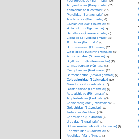
Yponomeutidae (Spinnmalar)
(30)
Argyresthiidae (Knoppmalar)
(27)
Ypsolophidae (Höstmalar)
(17)
Plutellidae (Senapsmalar)
(10)
Acrolepiidae (Kluddmalar)
(6)
Glyphipterigidae (Hakmalar)
(8)
Heliodinidae (Signalmalar)
(1)
Bedelliidae (Åkervindemalar)
(1)
Lyonetiidae (Vridvingemalar)
(11)
Ethmiidae (Sorgmalar)
(6)
Depressariidae (Plattmalar)
(57)
Elachistidae (Gräsminerarmalar)
(70)
Agonoxenidae (Brokmalar)
(9)
Scythrididae (Korthuvudmalar)
(15)
Chimabachidae (Vårmalar)
(3)
Oecophoridae (Praktmalar)
(32)
Batrachedridae (Smalvingemalar)
(2)
Coleophoridae (Säckmalar)
(139)
Momphidae (Dunörtmalar)
(15)
Blastobasidae (Förnamalar)
(4)
Autostichidae (Förnamalar)
(3)
Amphisbatidae (Hedmalar)
(5)
Cosmopterigidae (Fransmalar)
(12)
Gelechiidae (Stävmalar)
(207)
Tortricidae (Vecklare)
(439)
Choreutidae (Gnidmalar)
(7)
Urodidae (Signalmalar)
(1)
Schreckensteiniidae (Konkavmalar)
(1)
Epermeniidae (Skärmmalar)
(7)
Alucitidae (Mångflikmott)
(3)