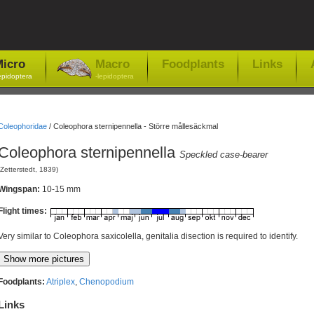
icro
Macro
Foodplants
Links
epidoptera
-lepidoptera
Coleophoridae
/
Coleophora sternipennella - Större mållesäckmal
Coleophora sternipennella
Speckled case-bearer
(Zetterstedt, 1839)
Wingspan:
10-15 mm
Flight times:
Very similar to Coleophora saxicolella, genitalia disection is required to identify.
Foodplants:
Atriplex
,
Chenopodium
Links