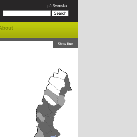
på Svenska
About
Show filter