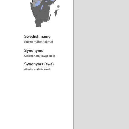
Swedish name
Större mållesäckmal
Synonyms
Coleophora flavaginella
Synonyms (swe)
Allmän mållsäckmal