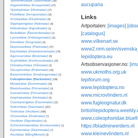
Yponomeutidae (Spinnmalar)
(30)
aucuparia
Argyresthiidae (Knoppmalar)
(27)
Ypsolophidae (Höstmalar)
(17)
Plutellidae (Senapsmalar)
(10)
Links
Acrolepiidae (Kluddmalar)
(6)
Glyphipterigidae (Hakmalar)
(8)
Artportalen:
[images]
[obse
Heliodinidae (Signalmalar)
(1)
[catalogus]
Bedelliidae (Åkervindemalar)
(1)
Lyonetiidae (Vridvingemalar)
(11)
www.vilkenart.se
Ethmiidae (Sorgmalar)
(6)
Depressariidae (Plattmalar)
(57)
www2.nrm.se/en/svenska_f
Elachistidae (Gräsminerarmalar)
(70)
lepidoptera.eu
Agonoxenidae (Brokmalar)
(9)
Scythrididae (Korthuvudmalar)
(15)
Artsobservasjoner.no:
[im
Chimabachidae (Vårmalar)
(3)
Oecophoridae (Praktmalar)
(32)
www.ukmoths.org.uk
Batrachedridae (Smalvingemalar)
(2)
lepiforum.org
Coleophoridae (Säckmalar)
(139)
Momphidae (Dunörtmalar)
(15)
www.lepidoptera.no
Blastobasidae (Förnamalar)
(4)
Autostichidae (Förnamalar)
(3)
www.microvlinders.nl
Amphisbatidae (Hedmalar)
(5)
www.fugleognatur.dk
Cosmopterigidae (Fransmalar)
(12)
Gelechiidae (Stävmalar)
(207)
britishlepidoptera.weebly
Tortricidae (Vecklare)
(439)
Choreutidae (Gnidmalar)
(7)
www.coleophoridae.bluefi
Urodidae (Signalmalar)
(1)
https://bladmineerders.nl
Schreckensteiniidae (Konkavmalar)
(1)
Epermeniidae (Skärmmalar)
(7)
www.kleinevlinders.nl
Alucitidae (Mångflikmott)
(3)