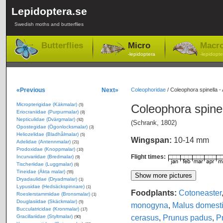
Lepidoptera.se
Swedish moths and butterflies
Butterflies
Micro
Macr
-lepidoptera
-lepidopte
«Previous
Next»
Coleophoridae
/
Coleophora spinella -
Micropterigidae (Käkmalar)
Coleophora spine
(5)
Eriocraniidae (Purpurmalar)
(8)
Nepticulidae (Dvärgmalar)
(92)
(Schrank, 1802)
Opostegidae (Ögonlocksmalar)
(3)
Heliozelidae (Bladhålmalar)
(5)
Wingspan:
10-14 mm
Adelidae (Antennmalar)
(21)
Prodoxidae (Knoppmalar)
(10)
Flight times:
Incurvariidae (Bredmalar)
(9)
Tischeriidae (Luggmalar)
(6)
Tineidae (Äkta malar)
(55)
Dryadaulidae (Dryadmalar)
(1)
Lypusidae (Hedsäckspinnare)
(1)
Foodplants:
Cotoneaster
Roeslerstammiidae (Bronsmalar)
(1)
Douglasiidae (Skäckmalar)
(5)
monogyna
,
Malus domest
Bucculatricidae (Kronmalar)
(17)
cerasus
,
Prunus padus
,
P
Gracillariidae (Styltmalar)
(90)