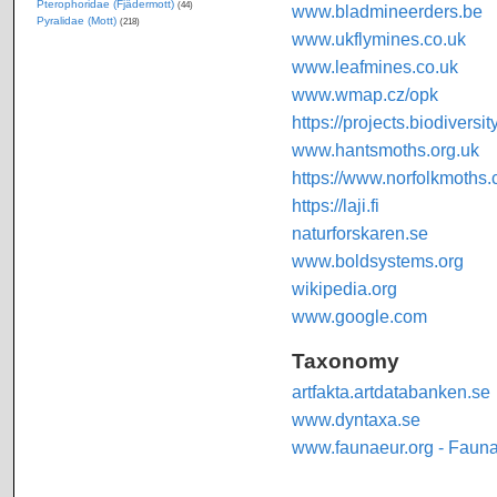
Pterophoridae (Fjädermott)
(44)
www.bladmineerders.be
Pyralidae (Mott)
(218)
www.ukflymines.co.uk
www.leafmines.co.uk
www.wmap.cz/opk
https://projects.biodiversi
www.hantsmoths.org.uk
https://www.norfolkmoths.
https://laji.fi
naturforskaren.se
www.boldsystems.org
wikipedia.org
www.google.com
Taxonomy
artfakta.artdatabanken.se
www.dyntaxa.se
www.faunaeur.org - Faun