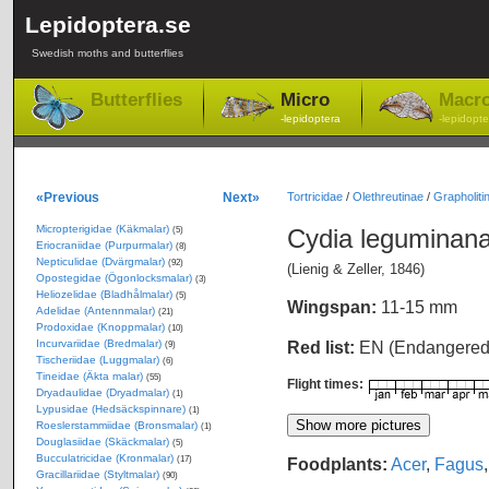
Lepidoptera.se
Swedish moths and butterflies
Butterflies
Micro
Macr
-lepidoptera
-lepidopte
«Previous
Next»
Tortricidae
/
Olethreutinae
/
Grapholitin
Micropterigidae (Käkmalar)
Cydia leguminan
(5)
Eriocraniidae (Purpurmalar)
(8)
Nepticulidae (Dvärgmalar)
(92)
(Lienig & Zeller, 1846)
Opostegidae (Ögonlocksmalar)
(3)
Heliozelidae (Bladhålmalar)
(5)
Wingspan:
11-15 mm
Adelidae (Antennmalar)
(21)
Prodoxidae (Knoppmalar)
(10)
Incurvariidae (Bredmalar)
Red list:
EN (Endangere
(9)
Tischeriidae (Luggmalar)
(6)
Tineidae (Äkta malar)
(55)
Flight times:
Dryadaulidae (Dryadmalar)
(1)
Lypusidae (Hedsäckspinnare)
(1)
Roeslerstammiidae (Bronsmalar)
(1)
Douglasiidae (Skäckmalar)
(5)
Bucculatricidae (Kronmalar)
Foodplants:
Acer
,
Fagus
(17)
Gracillariidae (Styltmalar)
(90)