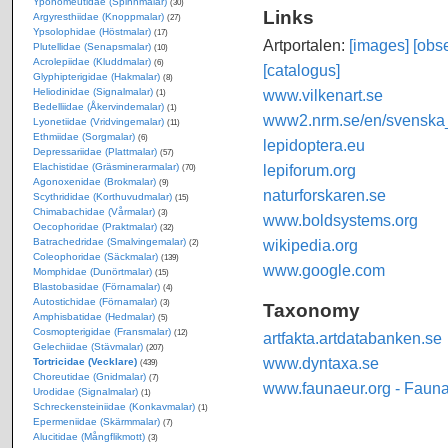
Yponomeutidae (Spinnmalar)
(30)
Links
Argyresthiidae (Knoppmalar)
(27)
Ypsolophidae (Höstmalar)
(17)
Artportalen:
[images]
[obse
Plutellidae (Senapsmalar)
(10)
Acrolepiidae (Kluddmalar)
(6)
[catalogus]
Glyphipterigidae (Hakmalar)
(8)
www.vilkenart.se
Heliodinidae (Signalmalar)
(1)
Bedelliidae (Åkervindemalar)
(1)
www2.nrm.se/en/svenska_f
Lyonetiidae (Vridvingemalar)
(11)
Ethmiidae (Sorgmalar)
(6)
lepidoptera.eu
Depressariidae (Plattmalar)
(57)
lepiforum.org
Elachistidae (Gräsminerarmalar)
(70)
Agonoxenidae (Brokmalar)
(9)
naturforskaren.se
Scythrididae (Korthuvudmalar)
(15)
Chimabachidae (Vårmalar)
(3)
www.boldsystems.org
Oecophoridae (Praktmalar)
(32)
wikipedia.org
Batrachedridae (Smalvingemalar)
(2)
Coleophoridae (Säckmalar)
(139)
www.google.com
Momphidae (Dunörtmalar)
(15)
Blastobasidae (Förnamalar)
(4)
Autostichidae (Förnamalar)
(3)
Taxonomy
Amphisbatidae (Hedmalar)
(5)
Cosmopterigidae (Fransmalar)
(12)
artfakta.artdatabanken.se
Gelechiidae (Stävmalar)
(207)
www.dyntaxa.se
Tortricidae (Vecklare)
(439)
Choreutidae (Gnidmalar)
(7)
www.faunaeur.org - Faun
Urodidae (Signalmalar)
(1)
Schreckensteiniidae (Konkavmalar)
(1)
Epermeniidae (Skärmmalar)
(7)
Alucitidae (Mångflikmott)
(3)