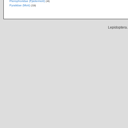
Pterophoridae (Fjädermott)
(44)
Pyralidae (Mott)
(218)
Lepidoptera