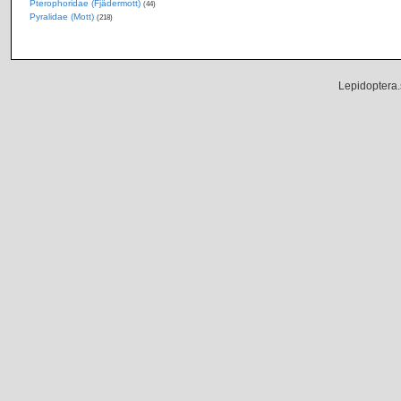
Pterophoridae (Fjädermott)
(44)
Pyralidae (Mott)
(218)
Lepidoptera