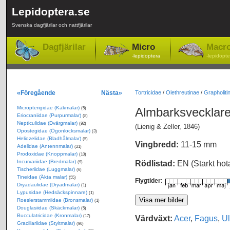
Lepidoptera.se
Svenska dagfjärilar och nattfjärilar
Dagfjärilar
Micro
Macr
-lepidoptera
-lepidopte
«Föregående
Nästa»
Tortricidae
/
Olethreutinae
/
Grapholitin
Micropterigidae (Käkmalar)
Almbarksvecklar
(5)
Eriocraniidae (Purpurmalar)
(8)
Nepticulidae (Dvärgmalar)
(92)
(Lienig & Zeller, 1846)
Opostegidae (Ögonlocksmalar)
(3)
Heliozelidae (Bladhålmalar)
(5)
Vingbredd:
11-15 mm
Adelidae (Antennmalar)
(21)
Prodoxidae (Knoppmalar)
(10)
Incurvariidae (Bredmalar)
Rödlistad:
EN (Starkt ho
(9)
Tischeriidae (Luggmalar)
(6)
Tineidae (Äkta malar)
(55)
Flygtider:
Dryadaulidae (Dryadmalar)
(1)
Lypusidae (Hedsäckspinnare)
(1)
Roeslerstammiidae (Bronsmalar)
(1)
Douglasiidae (Skäckmalar)
(5)
Bucculatricidae (Kronmalar)
Värdväxt:
Acer
,
Fagus
,
U
(17)
Gracillariidae (Styltmalar)
(90)