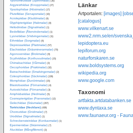
Yponomeutidae (Spinnmalar)
(30)
Länkar
Argyresthiidae (Knoppmalar)
(27)
Ypsolophidae (Höstmalar)
(17)
Artportalen:
[images]
[obse
Plutellidae (Senapsmalar)
(10)
Acrolepiidae (Kluddmalar)
(6)
[catalogus]
Glyphipterigidae (Hakmalar)
(8)
www.vilkenart.se
Heliodinidae (Signalmalar)
(1)
Bedelliidae (Åkervindemalar)
(1)
www2.nrm.se/en/svenska_f
Lyonetiidae (Vridvingemalar)
(11)
Ethmiidae (Sorgmalar)
(6)
lepidoptera.eu
Depressariidae (Plattmalar)
(57)
lepiforum.org
Elachistidae (Gräsminerarmalar)
(70)
Agonoxenidae (Brokmalar)
(9)
naturforskaren.se
Scythrididae (Korthuvudmalar)
(15)
Chimabachidae (Vårmalar)
(3)
www.boldsystems.org
Oecophoridae (Praktmalar)
(32)
wikipedia.org
Batrachedridae (Smalvingemalar)
(2)
Coleophoridae (Säckmalar)
(139)
www.google.com
Momphidae (Dunörtmalar)
(15)
Blastobasidae (Förnamalar)
(4)
Autostichidae (Förnamalar)
(3)
Taxonomi
Amphisbatidae (Hedmalar)
(5)
Cosmopterigidae (Fransmalar)
(12)
artfakta.artdatabanken.se
Gelechiidae (Stävmalar)
(207)
www.dyntaxa.se
Tortricidae (Vecklare)
(439)
Choreutidae (Gnidmalar)
(7)
www.faunaeur.org - Faun
Urodidae (Signalmalar)
(1)
Schreckensteiniidae (Konkavmalar)
(1)
Epermeniidae (Skärmmalar)
(7)
Alucitidae (Mångflikmott)
(3)