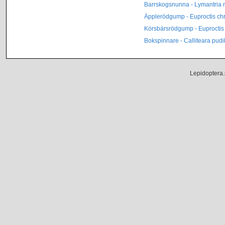
Barrskogsnunna - Lymantria
Äpplerödgump - Euproctis ch
Körsbärsrödgump - Euproctis 
Bokspinnare - Calliteara pud
Lepidoptera