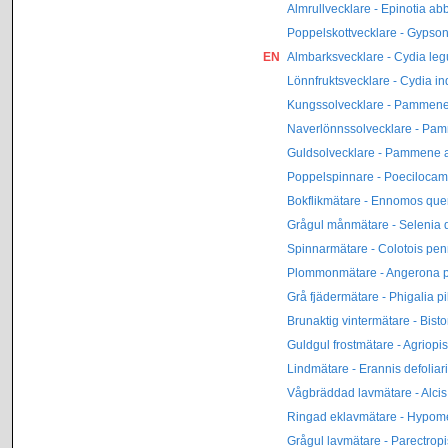
Almrullvecklare - Epinotia ab
Poppelskottvecklare - Gypso
EN
Almbarksvecklare - Cydia le
Lönnfruktsvecklare - Cydia i
Kungssolvecklare - Pammene
Naverlönnssolvecklare - Pa
Guldsolvecklare - Pammene a
Poppelspinnare - Poecilocam
Bokflikmätare - Ennomos quer
Grågul månmätare - Selenia 
Spinnarmätare - Colotois pen
Plommonmätare - Angerona p
Grå fjädermätare - Phigalia pi
Brunaktig vintermätare - Bisto
Guldgul frostmätare - Agriopis
Lindmätare - Erannis defoliar
Vågbräddad lavmätare - Alci
Ringad eklavmätare - Hypome
Grågul lavmätare - Parectropi