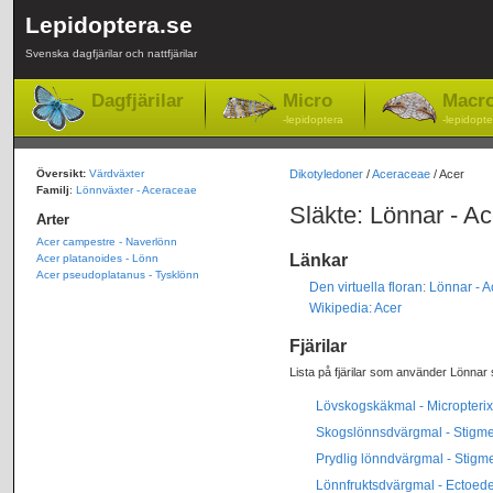
Lepidoptera.se
Svenska dagfjärilar och nattfjärilar
Dagfjärilar
Micro
Macr
-lepidoptera
-lepidopte
Översikt:
Värdväxter
Dikotyledoner
/
Aceraceae
/ Acer
Familj
:
Lönnväxter - Aceraceae
Släkte: Lönnar - Ac
Arter
Acer campestre - Naverlönn
Länkar
Acer platanoides - Lönn
Acer pseudoplatanus - Tysklönn
Den virtuella floran: Lönnar - A
Wikipedia: Acer
Fjärilar
Lista på fjärilar som använder Lönnar 
Lövskogskäkmal - Micropterix
Skogslönnsdvärgmal - Stigmel
Prydlig lönndvärgmal - Stigm
Lönnfruktsdvärgmal - Ectoed