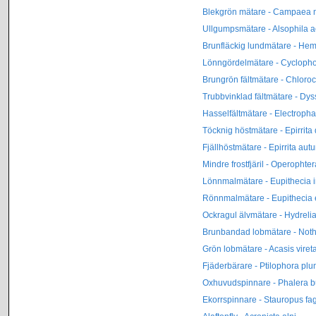
Blekgrön mätare - Campaea m
Ullgumpsmätare - Alsophila a
Brunfläckig lundmätare - Hem
Lönngördelmätare - Cyclopho
Brungrön fältmätare - Chlorocl
Trubbvinklad fältmätare - Dys
Hasselfältmätare - Electropha
Töcknig höstmätare - Epirrita 
Fjällhöstmätare - Epirrita au
Mindre frostfjäril - Operophte
Lönnmalmätare - Eupithecia i
Rönnmalmätare - Eupithecia 
Ockragul älvmätare - Hydreli
Brunbandad lobmätare - Noth
Grön lobmätare - Acasis viret
Fjäderbärare - Ptilophora pl
Oxhuvudspinnare - Phalera 
Ekorrspinnare - Stauropus fag