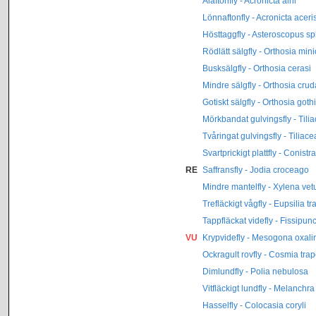
Alaftonfly - Acronicta alni
Lönnaftonfly - Acronicta aceri
Hösttaggfly - Asteroscopus sp
Rödlätt sälgfly - Orthosia min
Busksälgfly - Orthosia cerasi
Mindre sälgfly - Orthosia crud
Gotiskt sälgfly - Orthosia goth
Mörkbandat gulvingsfly - Tili
Tvåringat gulvingsfly - Tiliac
Svartprickigt plattfly - Conist
RE
Saffransfly - Jodia croceago
Mindre mantelfly - Xylena vet
Trefläckigt vågfly - Eupsilia t
Tappfläckat videfly - Fissipunc
VU
Krypvidefly - Mesogona oxali
Ockragult rovfly - Cosmia tra
Dimlundfly - Polia nebulosa
Vitfläckigt lundfly - Melanchra
Hasselfly - Colocasia coryli