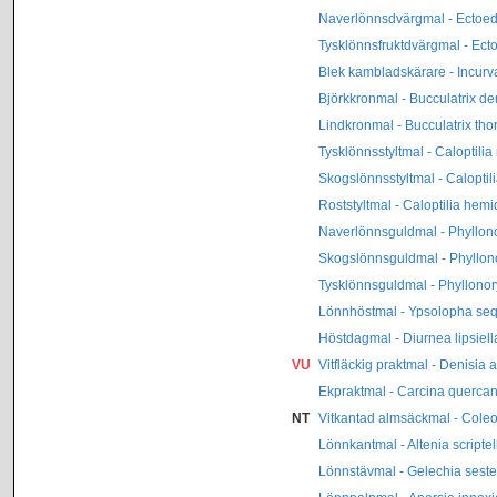
Naverlönnsdvärgmal - Ectoed
Tysklönnsfruktdvärgmal - Ect
Blek kambladskärare - Incurv
Björkkronmal - Bucculatrix d
Lindkronmal - Bucculatrix tho
Tysklönnsstyltmal - Caloptilia
Skogslönnsstyltmal - Caloptil
Roststyltmal - Caloptilia hemi
Naverlönnsguldmal - Phyllonor
Skogslönnsguldmal - Phyllono
Tysklönnsguldmal - Phyllonory
Lönnhöstmal - Ypsolopha seq
Höstdagmal - Diurnea lipsiell
VU
Vitfläckig praktmal - Denisia
Ekpraktmal - Carcina querca
NT
Vitkantad almsäckmal - Cole
Lönnkantmal - Altenia scriptel
Lönnstävmal - Gelechia sester