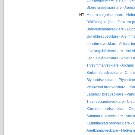
Lönnpalpmal - Anarsia innoxi
Större snigelspinnare - Apod
NT
Mindre snigelspinnare - Hete
Blåfläckig träfjäril - Zeuzera p
Brakvedsblomvecklare - Eupo
Gul ekbredvecklare - Aleimma
Lönnbredvecklare - Acleris f
Lövskogshöstvecklare - Acler
Grön ekvårvecklare - Acleris l
Trysommarvecklare - Archips
Berberisbredvecklare - Chori
Blybandsvecklare - Ptychol
Vithövdad bredvecklare - P
Lädergul bredvecklare - Pan
Trysnedbandsvecklare - Cleps
Kärrsnedbandsvecklare - Cle
Sommarfruktsvecklare - Ado
Klubbfläckad brokvecklare - 
Apelknoppvecklare - Hedya n