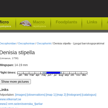
icro
Macro
Foodplants
Links
epidoptera
-lepidoptera
Oecophoridae
/
Oecophorinae
/
Oecophorini
/
Denisia stipella - Ljusgul barrskogspraktmal
Denisia stipella
(Linnaeus, 1758)
Wingspan:
14-19 mm
Flight times:
Links
Artportalen:
[images]
[observations]
[map 1]
[map 2]
[histogram]
[catalogus]
www.vilkenart.se
www2.nrm.se/en/svenska_fjarilar