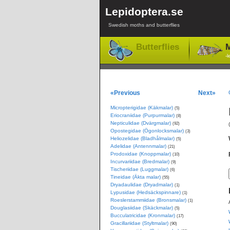
Lepidoptera.se
Swedish moths and butterflies
Butterflies
M
-l
«Previous
Next»
Micropterigidae (Käkmalar)
(5)
Eriocraniidae (Purpurmalar)
(8)
Nepticulidae (Dvärgmalar)
(92)
Opostegidae (Ögonlocksmalar)
(3)
Heliozelidae (Bladhålmalar)
(5)
Adelidae (Antennmalar)
(21)
Prodoxidae (Knoppmalar)
(10)
Incurvariidae (Bredmalar)
(9)
Tischeriidae (Luggmalar)
(6)
Tineidae (Äkta malar)
(55)
Dryadaulidae (Dryadmalar)
(1)
Lypusidae (Hedsäckspinnare)
(1)
Roeslerstammiidae (Bronsmalar)
(1)
Douglasiidae (Skäckmalar)
(5)
Bucculatricidae (Kronmalar)
(17)
Gracillariidae (Styltmalar)
(90)