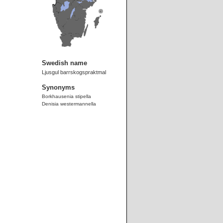
Swedish name
Ljusgul barrskogspraktmal
Synonyms
Borkhausenia stipella
Denisia westermannella