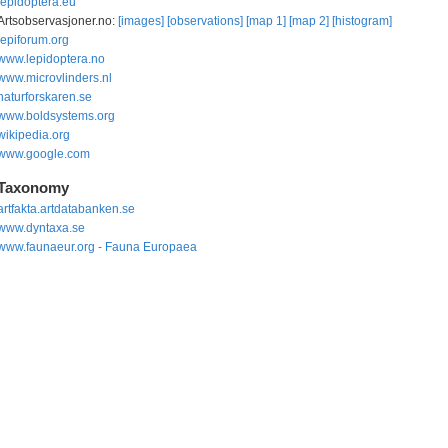
lepidoptera.eu
Artsobservasjoner.no:
[images]
[observations]
[map 1]
[map 2]
[histogram]
lepiforum.org
www.lepidoptera.no
www.microvlinders.nl
naturforskaren.se
www.boldsystems.org
wikipedia.org
www.google.com
Taxonomy
artfakta.artdatabanken.se
www.dyntaxa.se
www.faunaeur.org - Fauna Europaea