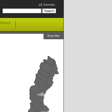
på Svenska
About
Show filter