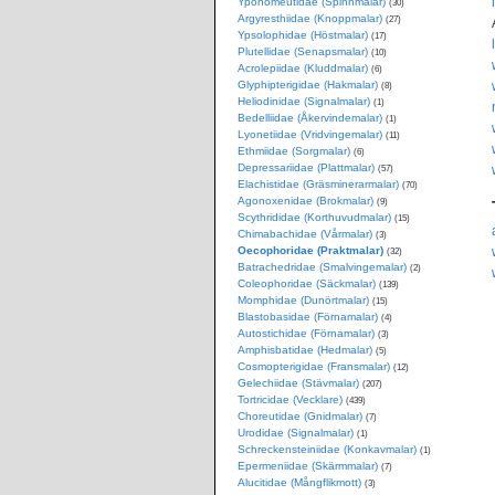
Yponomeutidae (Spinnmalar)
(30)
Argyresthiidae (Knoppmalar)
(27)
Ypsolophidae (Höstmalar)
(17)
Plutellidae (Senapsmalar)
(10)
Acrolepiidae (Kluddmalar)
(6)
Glyphipterigidae (Hakmalar)
(8)
Heliodinidae (Signalmalar)
(1)
Bedelliidae (Åkervindemalar)
(1)
Lyonetiidae (Vridvingemalar)
(11)
Ethmiidae (Sorgmalar)
(6)
Depressariidae (Plattmalar)
(57)
Elachistidae (Gräsminerarmalar)
(70)
Agonoxenidae (Brokmalar)
(9)
Scythrididae (Korthuvudmalar)
(15)
Chimabachidae (Vårmalar)
(3)
Oecophoridae (Praktmalar)
(32)
Batrachedridae (Smalvingemalar)
(2)
Coleophoridae (Säckmalar)
(139)
Momphidae (Dunörtmalar)
(15)
Blastobasidae (Förnamalar)
(4)
Autostichidae (Förnamalar)
(3)
Amphisbatidae (Hedmalar)
(5)
Cosmopterigidae (Fransmalar)
(12)
Gelechiidae (Stävmalar)
(207)
Tortricidae (Vecklare)
(439)
Choreutidae (Gnidmalar)
(7)
Urodidae (Signalmalar)
(1)
Schreckensteiniidae (Konkavmalar)
(1)
Epermeniidae (Skärmmalar)
(7)
Alucitidae (Mångflikmott)
(3)