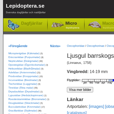
Lepidoptera.se
Svenska dagfjärilar och nattfjärilar
Dagfjärilar
Micro
Macr
-lepidoptera
-lepidopte
«Föregående
Nästa»
Oecophoridae
/
Oecophorinae
/
Oecop
Micropterigidae (Käkmalar)
Ljusgul barrskog
(5)
Eriocraniidae (Purpurmalar)
(8)
Nepticulidae (Dvärgmalar)
(92)
(Linnaeus, 1758)
Opostegidae (Ögonlocksmalar)
(3)
Heliozelidae (Bladhålmalar)
(5)
Vingbredd:
14-19 mm
Adelidae (Antennmalar)
(21)
Prodoxidae (Knoppmalar)
(10)
Flygtider:
Incurvariidae (Bredmalar)
(9)
Tischeriidae (Luggmalar)
(6)
Tineidae (Äkta malar)
(55)
Dryadaulidae (Dryadmalar)
(1)
Lypusidae (Hedsäckspinnare)
(1)
Länkar
Roeslerstammiidae (Bronsmalar)
(1)
Douglasiidae (Skäckmalar)
(5)
Artportalen:
[images]
[obse
Bucculatricidae (Kronmalar)
(17)
Gracillariidae (Styltmalar)
(90)
[catalogus]