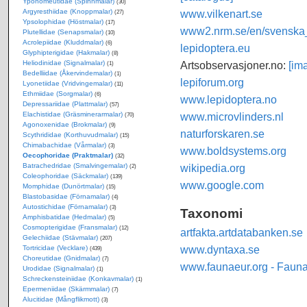
Yponomeutidae (Spinnmalar)
(30)
Argyresthiidae (Knoppmalar)
www.vilkenart.se
(27)
Ypsolophidae (Höstmalar)
(17)
www2.nrm.se/en/svenska_f
Plutellidae (Senapsmalar)
(10)
Acrolepiidae (Kluddmalar)
(6)
lepidoptera.eu
Glyphipterigidae (Hakmalar)
(8)
Heliodinidae (Signalmalar)
Artsobservasjoner.no:
[im
(1)
Bedelliidae (Åkervindemalar)
(1)
lepiforum.org
Lyonetiidae (Vridvingemalar)
(11)
Ethmiidae (Sorgmalar)
(6)
www.lepidoptera.no
Depressariidae (Plattmalar)
(57)
Elachistidae (Gräsminerarmalar)
www.microvlinders.nl
(70)
Agonoxenidae (Brokmalar)
(9)
naturforskaren.se
Scythrididae (Korthuvudmalar)
(15)
Chimabachidae (Vårmalar)
(3)
www.boldsystems.org
Oecophoridae (Praktmalar)
(32)
Batrachedridae (Smalvingemalar)
wikipedia.org
(2)
Coleophoridae (Säckmalar)
(139)
www.google.com
Momphidae (Dunörtmalar)
(15)
Blastobasidae (Förnamalar)
(4)
Autostichidae (Förnamalar)
(3)
Taxonomi
Amphisbatidae (Hedmalar)
(5)
Cosmopterigidae (Fransmalar)
(12)
artfakta.artdatabanken.se
Gelechiidae (Stävmalar)
(207)
www.dyntaxa.se
Tortricidae (Vecklare)
(439)
Choreutidae (Gnidmalar)
(7)
www.faunaeur.org - Faun
Urodidae (Signalmalar)
(1)
Schreckensteiniidae (Konkavmalar)
(1)
Epermeniidae (Skärmmalar)
(7)
Alucitidae (Mångflikmott)
(3)