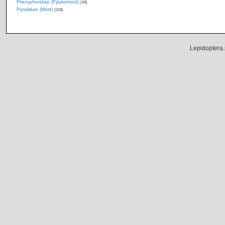
Pterophoridae (Fjädermott)
(44)
Pyralidae (Mott)
(218)
Lepidoptera