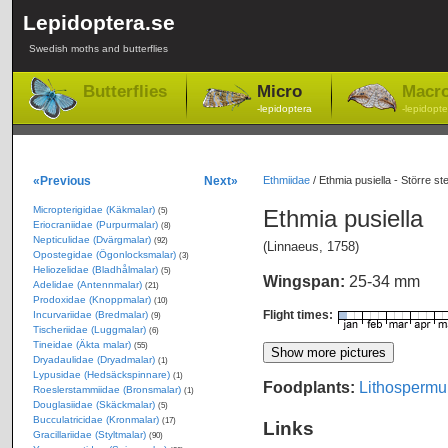
Lepidoptera.se
Swedish moths and butterflies
Butterflies
Micro
Macr
-lepidoptera
-lepidopte
«Previous
Next»
Ethmiidae
/
Ethmia pusiella - Större st
Micropterigidae (Käkmalar)
Ethmia pusiella
(5)
Eriocraniidae (Purpurmalar)
(8)
Nepticulidae (Dvärgmalar)
(92)
(Linnaeus, 1758)
Opostegidae (Ögonlocksmalar)
(3)
Heliozelidae (Bladhålmalar)
(5)
Wingspan:
25-34 mm
Adelidae (Antennmalar)
(21)
Prodoxidae (Knoppmalar)
(10)
Flight times:
Incurvariidae (Bredmalar)
(9)
Tischeriidae (Luggmalar)
(6)
Tineidae (Äkta malar)
(55)
Dryadaulidae (Dryadmalar)
(1)
Lypusidae (Hedsäckspinnare)
(1)
Foodplants:
Lithospermum
Roeslerstammiidae (Bronsmalar)
(1)
Douglasiidae (Skäckmalar)
(5)
Bucculatricidae (Kronmalar)
(17)
Links
Gracillariidae (Styltmalar)
(90)