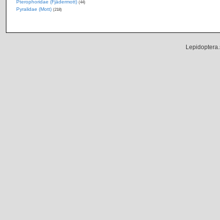
Pterophoridae (Fjädermott)
(44)
Pyralidae (Mott)
(218)
Lepidoptera