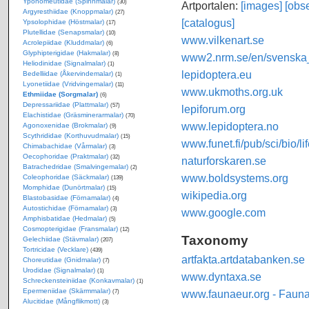
Yponomeutidae (Spinnmalar)
(30)
Artportalen:
[images]
[obse
Argyresthiidae (Knoppmalar)
(27)
[catalogus]
Ypsolophidae (Höstmalar)
(17)
Plutellidae (Senapsmalar)
(10)
www.vilkenart.se
Acrolepiidae (Kluddmalar)
(6)
Glyphipterigidae (Hakmalar)
(8)
www2.nrm.se/en/svenska_f
Heliodinidae (Signalmalar)
(1)
lepidoptera.eu
Bedelliidae (Åkervindemalar)
(1)
Lyonetiidae (Vridvingemalar)
(11)
www.ukmoths.org.uk
Ethmiidae (Sorgmalar)
(6)
Depressariidae (Plattmalar)
(57)
lepiforum.org
Elachistidae (Gräsminerarmalar)
(70)
www.lepidoptera.no
Agonoxenidae (Brokmalar)
(9)
Scythrididae (Korthuvudmalar)
(15)
www.funet.fi/pub/sci/bio/li
Chimabachidae (Vårmalar)
(3)
Oecophoridae (Praktmalar)
(32)
naturforskaren.se
Batrachedridae (Smalvingemalar)
(2)
www.boldsystems.org
Coleophoridae (Säckmalar)
(139)
Momphidae (Dunörtmalar)
(15)
wikipedia.org
Blastobasidae (Förnamalar)
(4)
Autostichidae (Förnamalar)
(3)
www.google.com
Amphisbatidae (Hedmalar)
(5)
Cosmopterigidae (Fransmalar)
(12)
Taxonomy
Gelechiidae (Stävmalar)
(207)
Tortricidae (Vecklare)
(439)
artfakta.artdatabanken.se
Choreutidae (Gnidmalar)
(7)
Urodidae (Signalmalar)
(1)
www.dyntaxa.se
Schreckensteiniidae (Konkavmalar)
(1)
Epermeniidae (Skärmmalar)
www.faunaeur.org - Faun
(7)
Alucitidae (Mångflikmott)
(3)