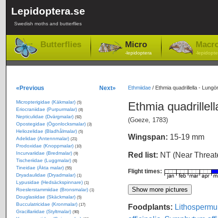
Lepidoptera.se
Swedish moths and butterflies
Butterflies
Micro
Macr
-lepidoptera
-lepidopte
«Previous
Next»
Ethmiidae
/
Ethmia quadrillella - Lung
Micropterigidae (Käkmalar)
Ethmia quadrillell
(5)
Eriocraniidae (Purpurmalar)
(8)
Nepticulidae (Dvärgmalar)
(92)
(Goeze, 1783)
Opostegidae (Ögonlocksmalar)
(3)
Heliozelidae (Bladhålmalar)
(5)
Wingspan:
15-19 mm
Adelidae (Antennmalar)
(21)
Prodoxidae (Knoppmalar)
(10)
Incurvariidae (Bredmalar)
Red list:
NT (Near Threa
(9)
Tischeriidae (Luggmalar)
(6)
Tineidae (Äkta malar)
(55)
Flight times:
Dryadaulidae (Dryadmalar)
(1)
Lypusidae (Hedsäckspinnare)
(1)
Roeslerstammiidae (Bronsmalar)
(1)
Douglasiidae (Skäckmalar)
(5)
Bucculatricidae (Kronmalar)
Foodplants:
Lithospermum
(17)
Gracillariidae (Styltmalar)
(90)