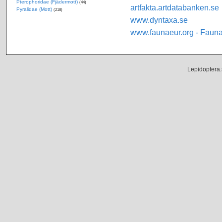
Pterophoridae (Fjädermott)
(44)
artfakta.artdatabanken.se
Pyralidae (Mott)
(218)
www.dyntaxa.se
www.faunaeur.org - Faun
Lepidoptera