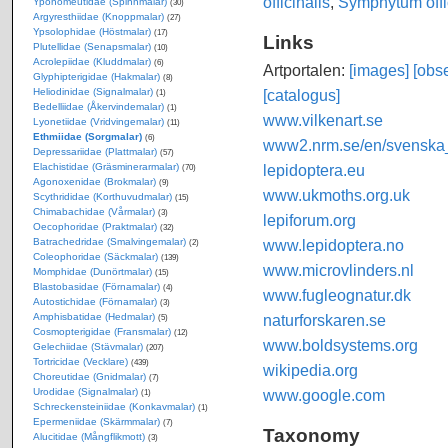
officinalis
,
Symphytum offi
Yponomeutidae (Spinnmalar)
(30)
Argyresthiidae (Knoppmalar)
(27)
Ypsolophidae (Höstmalar)
(17)
Links
Plutellidae (Senapsmalar)
(10)
Acrolepiidae (Kluddmalar)
(6)
Artportalen:
[images]
[obse
Glyphipterigidae (Hakmalar)
(8)
[catalogus]
Heliodinidae (Signalmalar)
(1)
Bedelliidae (Åkervindemalar)
(1)
www.vilkenart.se
Lyonetiidae (Vridvingemalar)
(11)
Ethmiidae (Sorgmalar)
(6)
www2.nrm.se/en/svenska_f
Depressariidae (Plattmalar)
(57)
lepidoptera.eu
Elachistidae (Gräsminerarmalar)
(70)
Agonoxenidae (Brokmalar)
(9)
www.ukmoths.org.uk
Scythrididae (Korthuvudmalar)
(15)
Chimabachidae (Vårmalar)
(3)
lepiforum.org
Oecophoridae (Praktmalar)
(32)
www.lepidoptera.no
Batrachedridae (Smalvingemalar)
(2)
Coleophoridae (Säckmalar)
(139)
www.microvlinders.nl
Momphidae (Dunörtmalar)
(15)
Blastobasidae (Förnamalar)
(4)
www.fugleognatur.dk
Autostichidae (Förnamalar)
(3)
naturforskaren.se
Amphisbatidae (Hedmalar)
(5)
Cosmopterigidae (Fransmalar)
(12)
www.boldsystems.org
Gelechiidae (Stävmalar)
(207)
Tortricidae (Vecklare)
(439)
wikipedia.org
Choreutidae (Gnidmalar)
(7)
www.google.com
Urodidae (Signalmalar)
(1)
Schreckensteiniidae (Konkavmalar)
(1)
Epermeniidae (Skärmmalar)
(7)
Taxonomy
Alucitidae (Mångflikmott)
(3)