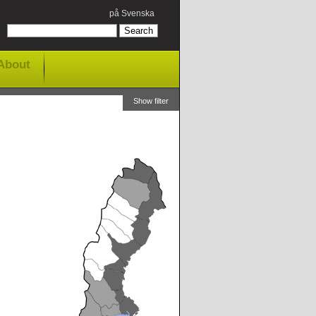
på Svenska
About
Show filter