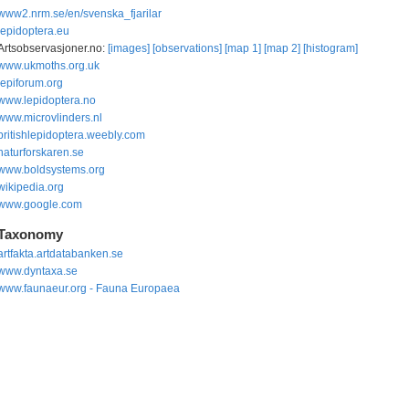
www2.nrm.se/en/svenska_fjarilar
lepidoptera.eu
Artsobservasjoner.no:
[images]
[observations]
[map 1]
[map 2]
[histogram]
www.ukmoths.org.uk
lepiforum.org
www.lepidoptera.no
www.microvlinders.nl
britishlepidoptera.weebly.com
naturforskaren.se
www.boldsystems.org
wikipedia.org
www.google.com
Taxonomy
artfakta.artdatabanken.se
www.dyntaxa.se
www.faunaeur.org - Fauna Europaea