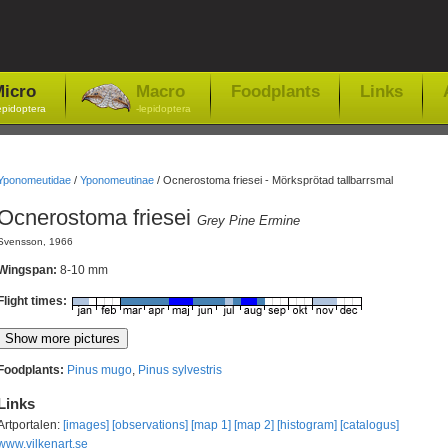
icro
Macro
Foodplants
Links
epidoptera
-lepidoptera
Yponomeutidae
/
Yponomeutinae
/
Ocnerostoma friesei - Mörksprötad tallbarrsmal
Ocnerostoma friesei
Grey Pine Ermine
Svensson, 1966
Wingspan:
8-10 mm
Flight times:
Foodplants:
Pinus mugo
,
Pinus sylvestris
Links
Artportalen:
[images]
[observations]
[map 1]
[map 2]
[histogram]
[catalogus]
www.vilkenart.se