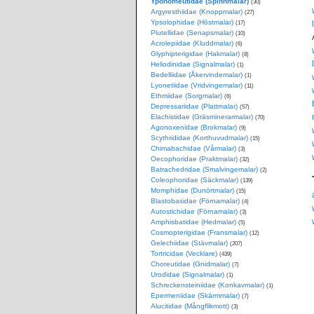
Yponomeutidae (Spinnmalar)
(30)
Argyresthiidae (Knoppmalar)
(27)
Ypsolophidae (Höstmalar)
(17)
Plutellidae (Senapsmalar)
(10)
Acrolepiidae (Kluddmalar)
(6)
Glyphipterigidae (Hakmalar)
(8)
Heliodinidae (Signalmalar)
(1)
Bedelliidae (Åkervindemalar)
(1)
Lyonetiidae (Vridvingemalar)
(11)
Ethmiidae (Sorgmalar)
(6)
Depressariidae (Plattmalar)
(57)
Elachistidae (Gräsminerarmalar)
(70)
Agonoxenidae (Brokmalar)
(9)
Scythrididae (Korthuvudmalar)
(15)
Chimabachidae (Vårmalar)
(3)
Oecophoridae (Praktmalar)
(32)
Batrachedridae (Smalvingemalar)
(2)
Coleophoridae (Säckmalar)
(139)
Momphidae (Dunörtmalar)
(15)
Blastobasidae (Förnamalar)
(4)
Autostichidae (Förnamalar)
(3)
Amphisbatidae (Hedmalar)
(5)
Cosmopterigidae (Fransmalar)
(12)
Gelechiidae (Stävmalar)
(207)
Tortricidae (Vecklare)
(439)
Choreutidae (Gnidmalar)
(7)
Urodidae (Signalmalar)
(1)
Schreckensteiniidae (Konkavmalar)
(1)
Epermeniidae (Skärmmalar)
(7)
Alucitidae (Mångflikmott)
(3)