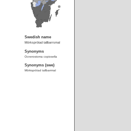
Swedish name
Mörksprötad tallbarrsmal
Synonyms
Ocnerostoma copiosella
Synonyms (swe)
Mörksprötad tallbarrmal