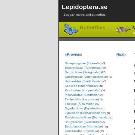
Lepidoptera.se
Swedish moths and butterflies
Butterflies
M
-l
«Previous
Next»
Micropterigidae (Käkmalar)
(5)
Eriocraniidae (Purpurmalar)
(8)
Nepticulidae (Dvärgmalar)
(92)
Opostegidae (Ögonlocksmalar)
(3)
Heliozelidae (Bladhålmalar)
(5)
Adelidae (Antennmalar)
(21)
Prodoxidae (Knoppmalar)
(10)
Incurvariidae (Bredmalar)
(9)
Tischeriidae (Luggmalar)
(6)
Tineidae (Äkta malar)
(55)
Dryadaulidae (Dryadmalar)
(1)
Lypusidae (Hedsäckspinnare)
(1)
Roeslerstammiidae (Bronsmalar)
(1)
Douglasiidae (Skäckmalar)
(5)
Bucculatricidae (Kronmalar)
(17)
Gracillariidae (Styltmalar)
(90)