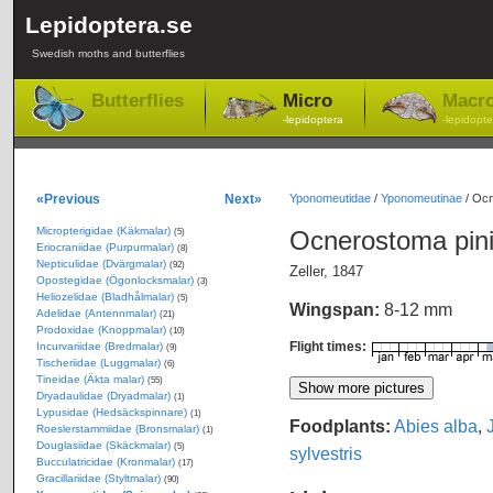
Lepidoptera.se
Swedish moths and butterflies
Butterflies
Micro
Macr
-lepidoptera
-lepidopte
«Previous
Next»
Yponomeutidae
/
Yponomeutinae
/
Ocn
Micropterigidae (Käkmalar)
Ocnerostoma pini
(5)
Eriocraniidae (Purpurmalar)
(8)
Nepticulidae (Dvärgmalar)
(92)
Zeller, 1847
Opostegidae (Ögonlocksmalar)
(3)
Heliozelidae (Bladhålmalar)
(5)
Wingspan:
8-12 mm
Adelidae (Antennmalar)
(21)
Prodoxidae (Knoppmalar)
(10)
Flight times:
Incurvariidae (Bredmalar)
(9)
Tischeriidae (Luggmalar)
(6)
Tineidae (Äkta malar)
(55)
Dryadaulidae (Dryadmalar)
(1)
Lypusidae (Hedsäckspinnare)
(1)
Foodplants:
Abies alba
,
Roeslerstammiidae (Bronsmalar)
(1)
Douglasiidae (Skäckmalar)
(5)
sylvestris
Bucculatricidae (Kronmalar)
(17)
Gracillariidae (Styltmalar)
(90)