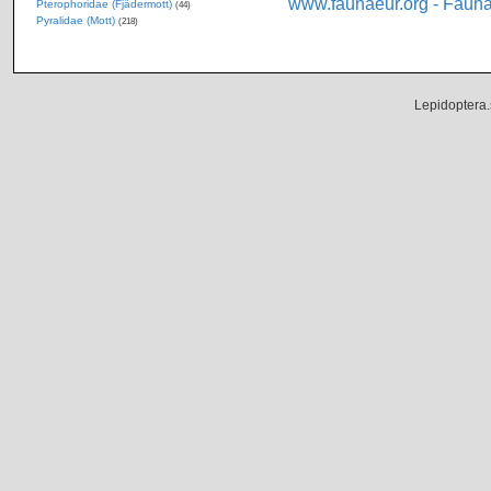
www.faunaeur.org - Faun
Pterophoridae (Fjädermott)
(44)
Pyralidae (Mott)
(218)
Lepidoptera