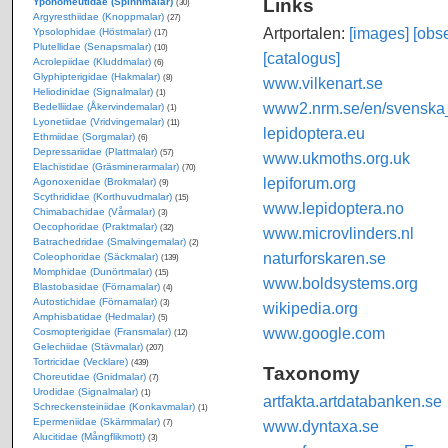
Links
Yponomeutidae (Spinnmalar)
(30)
Argyresthiidae (Knoppmalar)
(27)
Artportalen:
[images]
[obse
Ypsolophidae (Höstmalar)
(17)
Plutellidae (Senapsmalar)
(10)
[catalogus]
Acrolepiidae (Kluddmalar)
(6)
Glyphipterigidae (Hakmalar)
(8)
www.vilkenart.se
Heliodinidae (Signalmalar)
(1)
www2.nrm.se/en/svenska_f
Bedelliidae (Åkervindemalar)
(1)
Lyonetiidae (Vridvingemalar)
(11)
lepidoptera.eu
Ethmiidae (Sorgmalar)
(6)
Depressariidae (Plattmalar)
(57)
www.ukmoths.org.uk
Elachistidae (Gräsminerarmalar)
(70)
lepiforum.org
Agonoxenidae (Brokmalar)
(9)
Scythrididae (Korthuvudmalar)
(15)
www.lepidoptera.no
Chimabachidae (Vårmalar)
(3)
Oecophoridae (Praktmalar)
(32)
www.microvlinders.nl
Batrachedridae (Smalvingemalar)
(2)
naturforskaren.se
Coleophoridae (Säckmalar)
(139)
Momphidae (Dunörtmalar)
(15)
www.boldsystems.org
Blastobasidae (Förnamalar)
(4)
Autostichidae (Förnamalar)
(3)
wikipedia.org
Amphisbatidae (Hedmalar)
(5)
www.google.com
Cosmopterigidae (Fransmalar)
(12)
Gelechiidae (Stävmalar)
(207)
Tortricidae (Vecklare)
(439)
Taxonomy
Choreutidae (Gnidmalar)
(7)
Urodidae (Signalmalar)
(1)
artfakta.artdatabanken.se
Schreckensteiniidae (Konkavmalar)
(1)
Epermeniidae (Skärmmalar)
www.dyntaxa.se
(7)
Alucitidae (Mångflikmott)
(3)