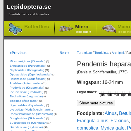
Lepidoptera.se
Swedish moths and butterflies
Butterflies
Micro
Macr
-lepidoptera
-lepidopte
«Previous
Next»
Tortricidae
/
Tortricinae
/
Archipini
/
Pan
Micropterigidae (Käkmalar)
Pandemis hepar
(5)
Eriocraniidae (Purpurmalar)
(8)
Nepticulidae (Dvärgmalar)
(92)
(Denis & Schiffermüller, 1775)
Opostegidae (Ögonlocksmalar)
(3)
Heliozelidae (Bladhålmalar)
(5)
Wingspan:
16-24 mm
Adelidae (Antennmalar)
(21)
Prodoxidae (Knoppmalar)
(10)
Flight times:
Incurvariidae (Bredmalar)
(9)
Tischeriidae (Luggmalar)
(6)
Tineidae (Äkta malar)
(55)
Dryadaulidae (Dryadmalar)
(1)
Lypusidae (Hedsäckspinnare)
(1)
Foodplants:
Alnus
,
Betul
Roeslerstammiidae (Bronsmalar)
(1)
Douglasiidae (Skäckmalar)
(5)
Frangula alnus
,
Fraxinus
,
Bucculatricidae (Kronmalar)
(17)
domestica
,
Myrica gale
,
P
Gracillariidae (Styltmalar)
(90)