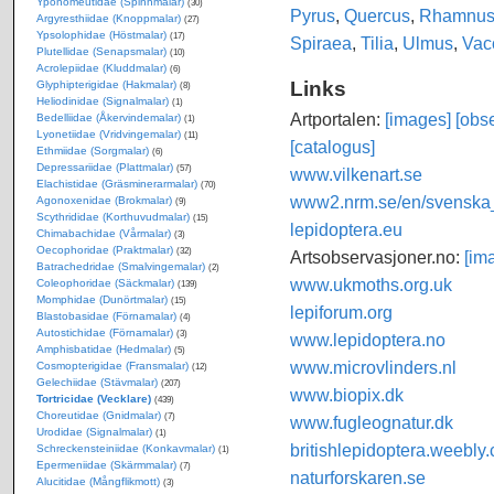
Yponomeutidae (Spinnmalar)
(30)
Pyrus
,
Quercus
,
Rhamnu
Argyresthiidae (Knoppmalar)
(27)
Ypsolophidae (Höstmalar)
(17)
Spiraea
,
Tilia
,
Ulmus
,
Vac
Plutellidae (Senapsmalar)
(10)
Acrolepiidae (Kluddmalar)
(6)
Links
Glyphipterigidae (Hakmalar)
(8)
Heliodinidae (Signalmalar)
(1)
Artportalen:
[images]
[obse
Bedelliidae (Åkervindemalar)
(1)
Lyonetiidae (Vridvingemalar)
(11)
[catalogus]
Ethmiidae (Sorgmalar)
(6)
Depressariidae (Plattmalar)
(57)
www.vilkenart.se
Elachistidae (Gräsminerarmalar)
(70)
www2.nrm.se/en/svenska_f
Agonoxenidae (Brokmalar)
(9)
Scythrididae (Korthuvudmalar)
(15)
lepidoptera.eu
Chimabachidae (Vårmalar)
(3)
Oecophoridae (Praktmalar)
(32)
Artsobservasjoner.no:
[im
Batrachedridae (Smalvingemalar)
(2)
www.ukmoths.org.uk
Coleophoridae (Säckmalar)
(139)
Momphidae (Dunörtmalar)
(15)
lepiforum.org
Blastobasidae (Förnamalar)
(4)
Autostichidae (Förnamalar)
(3)
www.lepidoptera.no
Amphisbatidae (Hedmalar)
(5)
www.microvlinders.nl
Cosmopterigidae (Fransmalar)
(12)
Gelechiidae (Stävmalar)
(207)
www.biopix.dk
Tortricidae (Vecklare)
(439)
Choreutidae (Gnidmalar)
(7)
www.fugleognatur.dk
Urodidae (Signalmalar)
(1)
britishlepidoptera.weebly
Schreckensteiniidae (Konkavmalar)
(1)
Epermeniidae (Skärmmalar)
(7)
naturforskaren.se
Alucitidae (Mångflikmott)
(3)