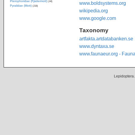
Pterophoridae (Fjädermott)
(44)
www.boldsystems.org
Pyralidae (Mott)
(218)
wikipedia.org
www.google.com
Taxonomy
artfakta.artdatabanken.se
www.dyntaxa.se
www.faunaeur.org - Faun
Lepidoptera