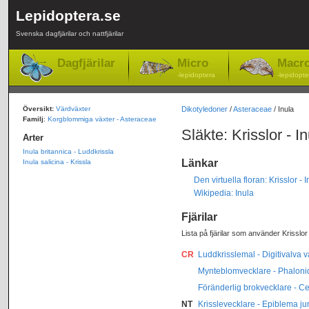
Lepidoptera.se
Svenska dagfjärilar och nattfjärilar
Dagfjärilar
Micro
Macr
-lepidoptera
-lepidopte
Översikt:
Värdväxter
Dikotyledoner
/
Asteraceae
/ Inula
Familj
:
Korgblommiga växter - Asteraceae
Släkte: Krisslor - In
Arter
Inula britannica - Luddkrissla
Länkar
Inula salicina - Krissla
Den virtuella floran: Krisslor - 
Wikipedia: Inula
Fjärilar
Lista på fjärilar som använder Krisslo
CR
Luddkrisslemal - Digitivalva v
Mynteblomvecklare - Phalon
Föränderlig brokvecklare - C
NT
Krisslevecklare - Epiblema j