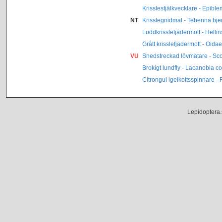
Krisslestjälkvecklare - Epible
NT
Krisslegnidmal - Tebenna bje
Luddkrisslefjädermott - Hellin
Grått krisslefjädermott - Oid
VU
Snedstreckad lövmätare - Sco
Brokigt lundfly - Lacanobia c
Citrongul igelkottsspinnare -
Lepidoptera