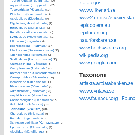
Yponomeutidae (Spinnmalar)
(30)
[catalogus]
Argyresthiidae (Knoppmalar)
(27)
www.vilkenart.se
Ypsolophidae (Höstmalar)
(17)
Plutellidae (Senapsmalar)
(10)
www2.nrm.se/en/svenska_f
Acrolepiidae (Kluddmalar)
(6)
Glyphipterigidae (Hakmalar)
(8)
lepidoptera.eu
Heliodinidae (Signalmalar)
(1)
lepiforum.org
Bedelliidae (Åkervindemalar)
(1)
Lyonetiidae (Vridvingemalar)
(11)
naturforskaren.se
Ethmiidae (Sorgmalar)
(6)
Depressariidae (Plattmalar)
(57)
www.boldsystems.org
Elachistidae (Gräsminerarmalar)
(70)
wikipedia.org
Agonoxenidae (Brokmalar)
(9)
Scythrididae (Korthuvudmalar)
(15)
www.google.com
Chimabachidae (Vårmalar)
(3)
Oecophoridae (Praktmalar)
(32)
Batrachedridae (Smalvingemalar)
Taxonomi
(2)
Coleophoridae (Säckmalar)
(139)
Momphidae (Dunörtmalar)
artfakta.artdatabanken.se
(15)
Blastobasidae (Förnamalar)
(4)
www.dyntaxa.se
Autostichidae (Förnamalar)
(3)
Amphisbatidae (Hedmalar)
(5)
www.faunaeur.org - Faun
Cosmopterigidae (Fransmalar)
(12)
Gelechiidae (Stävmalar)
(207)
Tortricidae (Vecklare)
(439)
Choreutidae (Gnidmalar)
(7)
Urodidae (Signalmalar)
(1)
Schreckensteiniidae (Konkavmalar)
(1)
Epermeniidae (Skärmmalar)
(7)
Alucitidae (Mångflikmott)
(3)