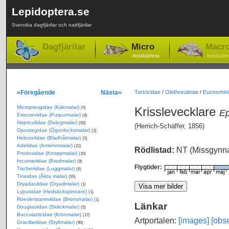
Lepidoptera.se
Svenska dagfjärilar och nattfjärilar
Dagfjärilar
Micro
Macr
-lepidoptera
-lepidopte
«Föregående
Nästa»
Tortricidae
/
Olethreutinae
/
Eucosmini
Micropterigidae (Käkmalar)
Krisslevecklare
(5)
Ep
Eriocraniidae (Purpurmalar)
(8)
Nepticulidae (Dvärgmalar)
(92)
(Herrich-Schäffer, 1856)
Opostegidae (Ögonlocksmalar)
(3)
Heliozelidae (Bladhålmalar)
(5)
Adelidae (Antennmalar)
(21)
Rödlistad:
NT (Missgynn
Prodoxidae (Knoppmalar)
(10)
Incurvariidae (Bredmalar)
(9)
Flygtider:
Tischeriidae (Luggmalar)
(6)
Tineidae (Äkta malar)
(55)
Dryadaulidae (Dryadmalar)
(1)
Lypusidae (Hedsäckspinnare)
(1)
Roeslerstammiidae (Bronsmalar)
(1)
Länkar
Douglasiidae (Skäckmalar)
(5)
Bucculatricidae (Kronmalar)
(17)
Artportalen:
[images]
[obse
Gracillariidae (Styltmalar)
(90)