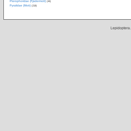
Pterophoridae (Fjädermott)
(44)
Pyralidae (Mott)
(218)
Lepidoptera