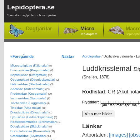
Lepidoptera.se
Svenska dagfjärilar och nattfjärilar
Dagfjärilar
Micro
Macr
-lepidoptera
-lepidopte
«Föregående
Nästa»
Acrolepiidae
/
Digitivalva valeriella - 
Micropterigidae (Käkmalar)
Luddkrisslemal
(5)
Di
Eriocraniidae (Purpurmalar)
(8)
Nepticulidae (Dvärgmalar)
(92)
(Snellen, 1878)
Opostegidae (Ögonlocksmalar)
(3)
Heliozelidae (Bladhålmalar)
(5)
Adelidae (Antennmalar)
(21)
Rödlistad:
CR (Akut hota
Prodoxidae (Knoppmalar)
(10)
Incurvariidae (Bredmalar)
(9)
Flygtider:
Tischeriidae (Luggmalar)
(6)
Tineidae (Äkta malar)
(55)
Dryadaulidae (Dryadmalar)
(1)
Lypusidae (Hedsäckspinnare)
(1)
Roeslerstammiidae (Bronsmalar)
(1)
Länkar
Douglasiidae (Skäckmalar)
(5)
Bucculatricidae (Kronmalar)
(17)
Artportalen:
[images]
[obse
Gracillariidae (Styltmalar)
(90)