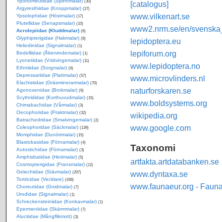
Yponomeutidae (Spinnmalar)
(30)
[catalogus]
Argyresthiidae (Knoppmalar)
(27)
www.vilkenart.se
Ypsolophidae (Höstmalar)
(17)
Plutellidae (Senapsmalar)
(10)
www2.nrm.se/en/svenska_f
Acrolepiidae (Kluddmalar)
(6)
Glyphipterigidae (Hakmalar)
(8)
lepidoptera.eu
Heliodinidae (Signalmalar)
(1)
lepiforum.org
Bedelliidae (Åkervindemalar)
(1)
Lyonetiidae (Vridvingemalar)
(11)
www.lepidoptera.no
Ethmiidae (Sorgmalar)
(6)
Depressariidae (Plattmalar)
(57)
www.microvlinders.nl
Elachistidae (Gräsminerarmalar)
(70)
naturforskaren.se
Agonoxenidae (Brokmalar)
(9)
Scythrididae (Korthuvudmalar)
(15)
www.boldsystems.org
Chimabachidae (Vårmalar)
(3)
Oecophoridae (Praktmalar)
(32)
wikipedia.org
Batrachedridae (Smalvingemalar)
(2)
www.google.com
Coleophoridae (Säckmalar)
(139)
Momphidae (Dunörtmalar)
(15)
Blastobasidae (Förnamalar)
(4)
Taxonomi
Autostichidae (Förnamalar)
(3)
Amphisbatidae (Hedmalar)
(5)
artfakta.artdatabanken.se
Cosmopterigidae (Fransmalar)
(12)
Gelechiidae (Stävmalar)
www.dyntaxa.se
(207)
Tortricidae (Vecklare)
(439)
www.faunaeur.org - Faun
Choreutidae (Gnidmalar)
(7)
Urodidae (Signalmalar)
(1)
Schreckensteiniidae (Konkavmalar)
(1)
Epermeniidae (Skärmmalar)
(7)
Alucitidae (Mångflikmott)
(3)