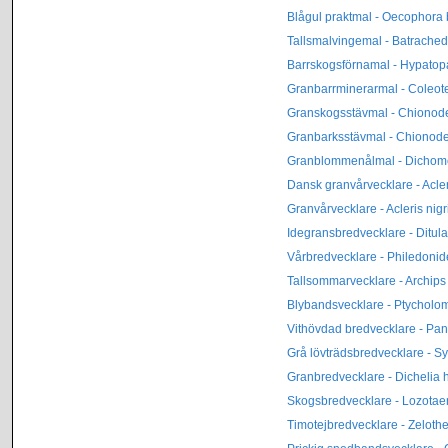
Blågul praktmal - Oecophora 
Tallsmalvingemal - Batrachedr
Barrskogsförnamal - Hypatopa
Granbarrminerarmal - Coleote
Granskogsstävmal - Chionode
Granbarksstävmal - Chionodes
Granblommenålmal - Dichomer
Dansk granvårvecklare - Acle
Granvårvecklare - Acleris nigr
Idegransbredvecklare - Ditul
Vårbredvecklare - Philedoni
Tallsommarvecklare - Archip
Blybandsvecklare - Ptychol
Vithövdad bredvecklare - P
Grå lövträdsbredvecklare - 
Granbredvecklare - Dichelia 
Skogsbredvecklare - Lozotaen
Timotejbredvecklare - Zeloth