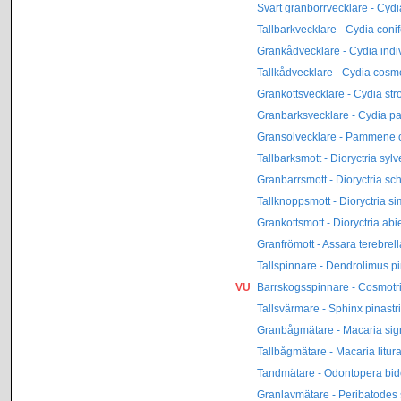
Svart granborrvecklare - Cydia
Tallbarkvecklare - Cydia coni
Grankådvecklare - Cydia indi
Tallkådvecklare - Cydia cos
Grankottsvecklare - Cydia stro
Granbarksvecklare - Cydia p
Gransolvecklare - Pammene 
Tallbarksmott - Dioryctria sylv
Granbarrsmott - Dioryctria sc
Tallknoppsmott - Dioryctria si
Grankottsmott - Dioryctria abie
Granfrömott - Assara terebrell
Tallspinnare - Dendrolimus pi
VU
Barrskogsspinnare - Cosmotri
Tallsvärmare - Sphinx pinastri
Granbågmätare - Macaria sig
Tallbågmätare - Macaria litur
Tandmätare - Odontopera bid
Granlavmätare - Peribatodes