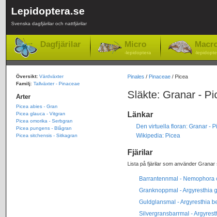
Lepidoptera.se
Svenska dagfjärilar och nattfjärilar
Dagfjärilar
Micro
Macr
-lepidoptera
-lepidopte
Översikt:
Värdväxter
Pinales
/
Pinaceae
/ Picea
Familj
:
Tallväxter - Pinaceae
Släkte: Granar - Pi
Arter
Picea abies - Gran
Länkar
Picea glauca - Vitgran
Picea omorika - Serbgran
Den virtuella floran: Granar - P
Picea pungens - Blågran
Wikipedia: Picea
Picea sitchensis - Sitkagran
Fjärilar
Lista på fjärilar som använder Granar 
Barrantennmal - Nemophora 
Granknoppmal - Argyresthia g
Guldglansmal - Argyresthia be
Silvergransbarrmal - Argyrest