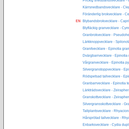
Prickig snedbandsvecklare -
Kärrsnedbandsvecklare - Cle
Föränderlig brokvecklare - C
EN
Blybandsbrokvecklare - Capri
Blyfläckig granvecklare - Cy
Granbrokvecklare - Pseudoh
Lärkknoppvecklare - Spilonot
Granitvecklare - Epinotia gra
Dvärgbarrvecklare - Epinotia
Vårgranvecklare - Epinotia 
Silvergranstoppvecklare - Ep
Rödspetsad tallvecklare - Epi
Granbarrvecklare - Epinotia t
Lärkträdsvecklare - Zeiraphe
Granskottvecklare - Zeiraphe
Silvergransskottvecklare - G
Tallplantsvecklare - Rhyacio
Hårsprötad tallvecklare - Rhy
Enbarksvecklare - Cydia dup