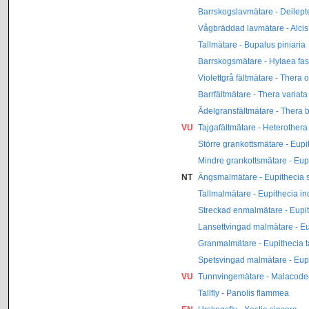
Barrskogslavmätare - Deilept
Vågbräddad lavmätare - Alci
Tallmätare - Bupalus piniaria
Barrskogsmätare - Hylaea fas
Violettgrå fältmätare - Thera 
Barrfältmätare - Thera variata
Ädelgransfältmätare - Thera b
VU
Tajgafältmätare - Heterothera 
Större grankottsmätare - Eupi
Mindre grankottsmätare - Eup
NT
Ängsmalmätare - Eupithecia
Tallmalmätare - Eupithecia in
Streckad enmalmätare - Eupit
Lansettvingad malmätare - Eu
Granmalmätare - Eupithecia ta
Spetsvingad malmätare - Eup
VU
Tunnvingemätare - Malacodea
Tallfly - Panolis flammea