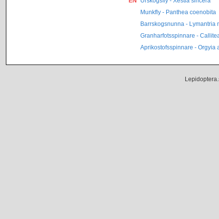
EN
Urskogsfly - Xestia sincera
Munkfly - Panthea coenobita
Barrskogsnunna - Lymantria
Granharfotsspinnare - Callitea
Aprikostofsspinnare - Orgyia 
Lepidoptera