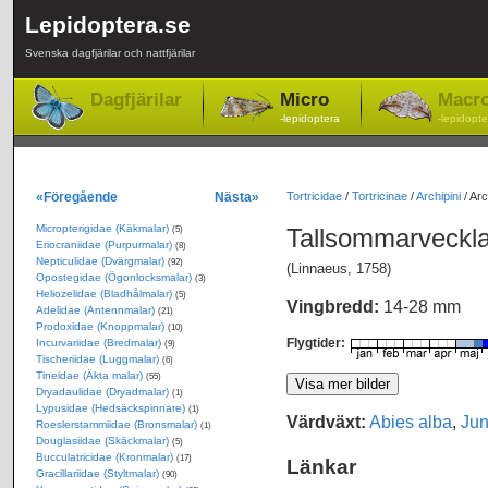
Lepidoptera.se
Svenska dagfjärilar och nattfjärilar
Dagfjärilar
Micro
Macr
-lepidoptera
-lepidopte
«Föregående
Nästa»
Tortricidae
/
Tortricinae
/
Archipini
/
Arc
Micropterigidae (Käkmalar)
Tallsommarveckl
(5)
Eriocraniidae (Purpurmalar)
(8)
Nepticulidae (Dvärgmalar)
(92)
(Linnaeus, 1758)
Opostegidae (Ögonlocksmalar)
(3)
Heliozelidae (Bladhålmalar)
(5)
Vingbredd:
14-28 mm
Adelidae (Antennmalar)
(21)
Prodoxidae (Knoppmalar)
(10)
Flygtider:
Incurvariidae (Bredmalar)
(9)
Tischeriidae (Luggmalar)
(6)
Tineidae (Äkta malar)
(55)
Dryadaulidae (Dryadmalar)
(1)
Lypusidae (Hedsäckspinnare)
(1)
Värdväxt:
Abies alba
,
Jun
Roeslerstammiidae (Bronsmalar)
(1)
Douglasiidae (Skäckmalar)
(5)
Bucculatricidae (Kronmalar)
(17)
Länkar
Gracillariidae (Styltmalar)
(90)