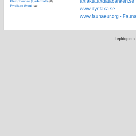
artfakta.artdatabanken.se
Pterophoridae (Fjädermott)
(44)
Pyralidae (Mott)
(218)
www.dyntaxa.se
www.faunaeur.org - Faun
Lepidoptera