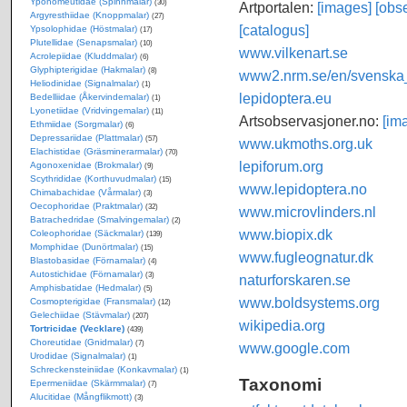
Yponomeutidae (Spinnmalar)
(30)
Artportalen:
[images]
[obse
Argyresthiidae (Knoppmalar)
(27)
[catalogus]
Ypsolophidae (Höstmalar)
(17)
Plutellidae (Senapsmalar)
(10)
www.vilkenart.se
Acrolepiidae (Kluddmalar)
(6)
Glyphipterigidae (Hakmalar)
(8)
www2.nrm.se/en/svenska_f
Heliodinidae (Signalmalar)
(1)
lepidoptera.eu
Bedelliidae (Åkervindemalar)
(1)
Lyonetiidae (Vridvingemalar)
(11)
Artsobservasjoner.no:
[im
Ethmiidae (Sorgmalar)
(6)
Depressariidae (Plattmalar)
(57)
www.ukmoths.org.uk
Elachistidae (Gräsminerarmalar)
(70)
lepiforum.org
Agonoxenidae (Brokmalar)
(9)
Scythrididae (Korthuvudmalar)
(15)
www.lepidoptera.no
Chimabachidae (Vårmalar)
(3)
Oecophoridae (Praktmalar)
(32)
www.microvlinders.nl
Batrachedridae (Smalvingemalar)
(2)
www.biopix.dk
Coleophoridae (Säckmalar)
(139)
Momphidae (Dunörtmalar)
(15)
www.fugleognatur.dk
Blastobasidae (Förnamalar)
(4)
Autostichidae (Förnamalar)
(3)
naturforskaren.se
Amphisbatidae (Hedmalar)
(5)
www.boldsystems.org
Cosmopterigidae (Fransmalar)
(12)
Gelechiidae (Stävmalar)
(207)
wikipedia.org
Tortricidae (Vecklare)
(439)
Choreutidae (Gnidmalar)
(7)
www.google.com
Urodidae (Signalmalar)
(1)
Schreckensteiniidae (Konkavmalar)
(1)
Taxonomi
Epermeniidae (Skärmmalar)
(7)
Alucitidae (Mångflikmott)
(3)