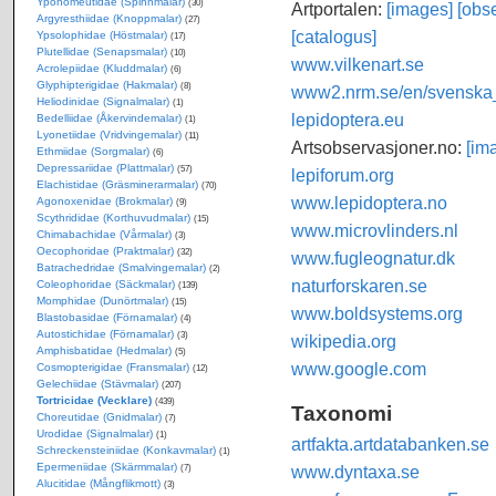
Yponomeutidae (Spinnmalar)
(30)
Artportalen:
[images]
[obse
Argyresthiidae (Knoppmalar)
(27)
[catalogus]
Ypsolophidae (Höstmalar)
(17)
Plutellidae (Senapsmalar)
(10)
www.vilkenart.se
Acrolepiidae (Kluddmalar)
(6)
Glyphipterigidae (Hakmalar)
(8)
www2.nrm.se/en/svenska_f
Heliodinidae (Signalmalar)
(1)
lepidoptera.eu
Bedelliidae (Åkervindemalar)
(1)
Lyonetiidae (Vridvingemalar)
(11)
Artsobservasjoner.no:
[im
Ethmiidae (Sorgmalar)
(6)
Depressariidae (Plattmalar)
(57)
lepiforum.org
Elachistidae (Gräsminerarmalar)
(70)
www.lepidoptera.no
Agonoxenidae (Brokmalar)
(9)
Scythrididae (Korthuvudmalar)
(15)
www.microvlinders.nl
Chimabachidae (Vårmalar)
(3)
Oecophoridae (Praktmalar)
(32)
www.fugleognatur.dk
Batrachedridae (Smalvingemalar)
(2)
naturforskaren.se
Coleophoridae (Säckmalar)
(139)
Momphidae (Dunörtmalar)
(15)
www.boldsystems.org
Blastobasidae (Förnamalar)
(4)
Autostichidae (Förnamalar)
(3)
wikipedia.org
Amphisbatidae (Hedmalar)
(5)
www.google.com
Cosmopterigidae (Fransmalar)
(12)
Gelechiidae (Stävmalar)
(207)
Tortricidae (Vecklare)
(439)
Taxonomi
Choreutidae (Gnidmalar)
(7)
Urodidae (Signalmalar)
(1)
artfakta.artdatabanken.se
Schreckensteiniidae (Konkavmalar)
(1)
Epermeniidae (Skärmmalar)
www.dyntaxa.se
(7)
Alucitidae (Mångflikmott)
(3)