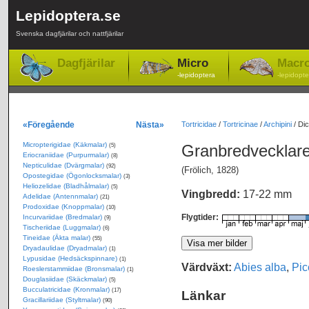
Lepidoptera.se
Svenska dagfjärilar och nattfjärilar
Dagfjärilar
Micro
Macr
-lepidoptera
-lepidopte
«Föregående
Nästa»
Tortricidae
/
Tortricinae
/
Archipini
/
Dic
Micropterigidae (Käkmalar)
Granbredvecklar
(5)
Eriocraniidae (Purpurmalar)
(8)
Nepticulidae (Dvärgmalar)
(92)
(Frölich, 1828)
Opostegidae (Ögonlocksmalar)
(3)
Heliozelidae (Bladhålmalar)
(5)
Vingbredd:
17-22 mm
Adelidae (Antennmalar)
(21)
Prodoxidae (Knoppmalar)
(10)
Flygtider:
Incurvariidae (Bredmalar)
(9)
Tischeriidae (Luggmalar)
(6)
Tineidae (Äkta malar)
(55)
Dryadaulidae (Dryadmalar)
(1)
Lypusidae (Hedsäckspinnare)
(1)
Värdväxt:
Abies alba
,
Pic
Roeslerstammiidae (Bronsmalar)
(1)
Douglasiidae (Skäckmalar)
(5)
Bucculatricidae (Kronmalar)
(17)
Länkar
Gracillariidae (Styltmalar)
(90)