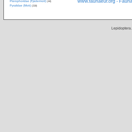
www.faunaeur.org - Faun
Pterophoridae (Fjädermott)
(44)
Pyralidae (Mott)
(218)
Lepidoptera