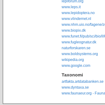
lepiforum.org
www.leps.it
www.lepidoptera.no
www.vlindernet.nl
www.nhm.uio.no/fagene/zo
www.biopix.dk
www.funet.fi/pub/sci/bio/li
www.fugleognatur.dk
naturforskaren.se
www.boldsystems.org
wikipedia.org
www.google.com
Taxonomi
artfakta.artdatabanken.se
www.dyntaxa.se
www.faunaeur.org - Faun