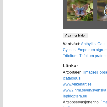
Värdväxt:
Anthyllis
,
Callu
Cytisus
,
Empetrum nigru
Trifolium
,
Trifolium praten
Länkar
Artportalen:
[images]
[obse
[catalogus]
www.vilkenart.se
www2.nrm.se/en/svenska_f
lepidoptera.eu
Artsobservasjoner.no:
[im