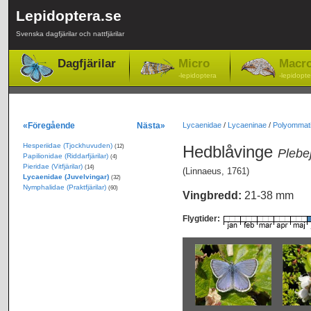
Lepidoptera.se
Svenska dagfjärilar och nattfjärilar
Dagfjärilar
Micro
Macr
-lepidoptera
-lepidopte
«Föregående
Nästa»
Lycaenidae
/
Lycaeninae
/
Polyommati
Hesperiidae (Tjockhuvuden)
Hedblåvinge
(12)
Plebe
Papilionidae (Riddarfjärilar)
(4)
Pieridae (Vitfjärilar)
(14)
(Linnaeus, 1761)
Lycaenidae (Juvelvingar)
(32)
Nymphalidae (Praktfjärilar)
(60)
Vingbredd:
21-38 mm
Flygtider: