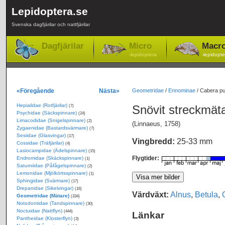
Lepidoptera.se
Svenska dagfjärilar och nattfjärilar
Dagfjärilar
Micro
Macr
-lepidoptera
-lepidopte
«Föregående
Nästa»
Geometridae
/
Ennominae
/
Cabera pu
Hepialidae (Rotfjärilar)
Snövit streckmät
(7)
Psychidae (Säckspinnare)
(24)
Limacodidae (Snigelspinnare)
(2)
(Linnaeus, 1758)
Zygaenidae (Bastardsvärmare)
(7)
Sesiidae (Glasvingar)
(17)
Vingbredd:
25-33 mm
Cossidae (Träfjärilar)
(4)
Lasiocampidae (Ädelspinnare)
(15)
Flygtider:
Endromidae (Skäckspinnare)
(1)
Saturniidae (Påfågelspinnare)
(2)
Lemonidae (Mjölkörtsspinnare)
(1)
Sphingidae (Svärmare)
(17)
Drepanidae (Sikelvingar)
(16)
Värdväxt:
Alnus
,
Betula
,
Geometridae (Mätare)
(334)
Notodontidae (Tandspinnare)
(30)
Noctuidae (Nattflyn)
(444)
Länkar
Pantheidae (Klosterflyn)
(3)