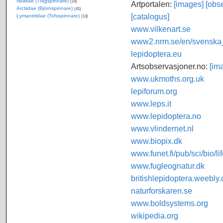
Nolidae (Trågspinnare)
(14)
Artportalen:
[images]
[obse
Arctiidae (Björnspinnare)
(41)
[catalogus]
Lymantriidae (Tofsspinnare)
(13)
www.vilkenart.se
www2.nrm.se/en/svenska_f
lepidoptera.eu
Artsobservasjoner.no:
[im
www.ukmoths.org.uk
lepiforum.org
www.leps.it
www.lepidoptera.no
www.vlindernet.nl
www.biopix.dk
www.funet.fi/pub/sci/bio/li
www.fugleognatur.dk
britishlepidoptera.weebly
naturforskaren.se
www.boldsystems.org
wikipedia.org