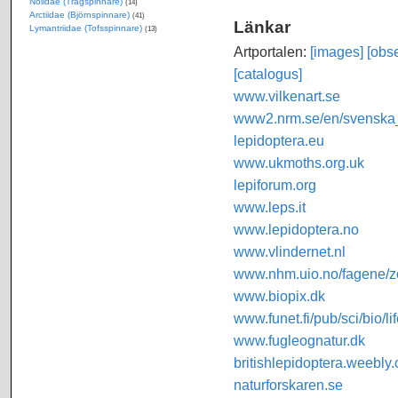
Nolidae (Trågspinnare)
(14)
Arctiidae (Björnspinnare)
(41)
Länkar
Lymantriidae (Tofsspinnare)
(13)
Artportalen:
[images]
[obse
[catalogus]
www.vilkenart.se
www2.nrm.se/en/svenska_f
lepidoptera.eu
www.ukmoths.org.uk
lepiforum.org
www.leps.it
www.lepidoptera.no
www.vlindernet.nl
www.nhm.uio.no/fagene/zo
www.biopix.dk
www.funet.fi/pub/sci/bio/li
www.fugleognatur.dk
britishlepidoptera.weebly
naturforskaren.se