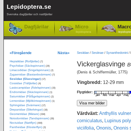
Lepidoptera.se
Svenska dagfjärilar och nattfjärilar
Dagfjärilar
Micro
Macr
-lepidoptera
-lepidopte
«Föregående
Nästa»
Sesiidae
/
Sesiinae
/
Synanthedonini
/
Hepialidae (Rotfjärilar)
Vickerglasvinge
(7)
B
Psychidae (Säckspinnare)
(24)
Limacodidae (Snigelspinnare)
(2)
(Denis & Schiffermüller, 1775)
Zygaenidae (Bastardsvärmare)
(7)
Sesiidae (Glasvingar)
(17)
Vingbredd:
12-29 mm
Cossidae (Träfjärilar)
(4)
Lasiocampidae (Ädelspinnare)
(15)
Flygtider:
Endromidae (Skäckspinnare)
(1)
Saturniidae (Påfågelspinnare)
(2)
Lemonidae (Mjölkörtsspinnare)
(1)
Sphingidae (Svärmare)
(17)
Drepanidae (Sikelvingar)
(16)
Värdväxt:
Anthyllis vulner
Geometridae (Mätare)
(334)
Notodontidae (Tandspinnare)
(30)
corniculatus
,
Lupinus poly
Noctuidae (Nattflyn)
(444)
viciifolia
,
Ononis
,
Ononis 
Pantheidae (Klosterflyn)
(3)