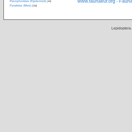
www.faunaeur.org - Faun
Pterophoridae (Fjädermott)
(44)
Pyralidae (Mott)
(218)
Lepidoptera