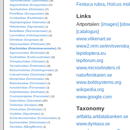
Yponomeutidae (Spinnmalar)
(30)
Festuca rubra
,
Holcus mol
Argyresthiidae (Knoppmalar)
(27)
Ypsolophidae (Höstmalar)
(17)
Plutellidae (Senapsmalar)
(10)
Links
Acrolepiidae (Kluddmalar)
(6)
Glyphipterigidae (Hakmalar)
(8)
Artportalen:
[images]
[obse
Heliodinidae (Signalmalar)
(1)
[catalogus]
Bedelliidae (Åkervindemalar)
(1)
Lyonetiidae (Vridvingemalar)
(11)
www.vilkenart.se
Ethmiidae (Sorgmalar)
(6)
Depressariidae (Plattmalar)
(57)
www2.nrm.se/en/svenska_f
Elachistidae (Gräsminerarmalar)
(70)
lepidoptera.eu
Agonoxenidae (Brokmalar)
(9)
Scythrididae (Korthuvudmalar)
(15)
lepiforum.org
Chimabachidae (Vårmalar)
(3)
Oecophoridae (Praktmalar)
(32)
www.microvlinders.nl
Batrachedridae (Smalvingemalar)
(2)
naturforskaren.se
Coleophoridae (Säckmalar)
(139)
Momphidae (Dunörtmalar)
(15)
www.boldsystems.org
Blastobasidae (Förnamalar)
(4)
Autostichidae (Förnamalar)
(3)
wikipedia.org
Amphisbatidae (Hedmalar)
(5)
www.google.com
Cosmopterigidae (Fransmalar)
(12)
Gelechiidae (Stävmalar)
(207)
Tortricidae (Vecklare)
(439)
Taxonomy
Choreutidae (Gnidmalar)
(7)
Urodidae (Signalmalar)
(1)
artfakta.artdatabanken.se
Schreckensteiniidae (Konkavmalar)
(1)
Epermeniidae (Skärmmalar)
www.dyntaxa.se
(7)
Alucitidae (Mångflikmott)
(3)