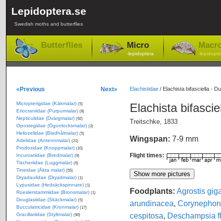
Lepidoptera.se
Swedish moths and butterflies
Butterflies
Micro
Macr
-lepidoptera
-lepidopte
«Previous
Next»
Elachistidae
/
Elachista bifasciella - 
Micropterigidae (Käkmalar)
Elachista bifascie
(5)
Eriocraniidae (Purpurmalar)
(8)
Nepticulidae (Dvärgmalar)
(92)
Treitschke, 1833
Opostegidae (Ögonlocksmalar)
(3)
Heliozelidae (Bladhålmalar)
(5)
Wingspan:
7-9 mm
Adelidae (Antennmalar)
(21)
Prodoxidae (Knoppmalar)
(10)
Flight times:
Incurvariidae (Bredmalar)
(9)
Tischeriidae (Luggmalar)
(6)
Tineidae (Äkta malar)
(55)
Dryadaulidae (Dryadmalar)
(1)
Lypusidae (Hedsäckspinnare)
(1)
Foodplants:
Agrostis gig
Roeslerstammiidae (Bronsmalar)
(1)
Douglasiidae (Skäckmalar)
(5)
arundinacea
,
Corynephor
Bucculatricidae (Kronmalar)
(17)
cespitosa
,
Deschampsia f
Gracillariidae (Styltmalar)
(90)