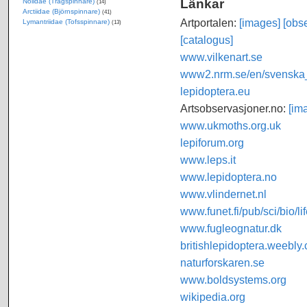
Länkar
Nolidae (Trågspinnare)
(14)
Arctiidae (Björnspinnare)
(41)
Artportalen:
[images]
[obse
Lymantriidae (Tofsspinnare)
(13)
[catalogus]
www.vilkenart.se
www2.nrm.se/en/svenska_f
lepidoptera.eu
Artsobservasjoner.no:
[im
www.ukmoths.org.uk
lepiforum.org
www.leps.it
www.lepidoptera.no
www.vlindernet.nl
www.funet.fi/pub/sci/bio/li
www.fugleognatur.dk
britishlepidoptera.weebly
naturforskaren.se
www.boldsystems.org
wikipedia.org