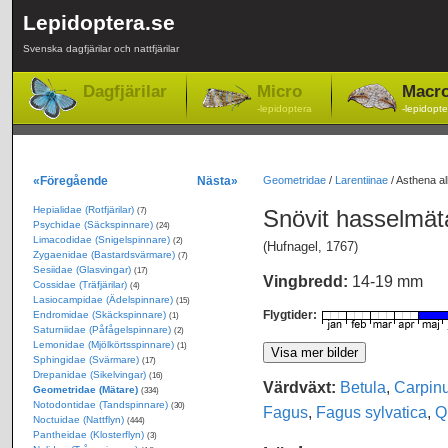
Lepidoptera.se
Svenska dagfjärilar och nattfjärilar
Dagfjärilar
Micro
Macr
-lepidoptera
-lepidopte
«Föregående
Nästa»
Geometridae
/
Larentiinae
/
Asthena al
Hepialidae (Rotfjärilar)
Snövit hasselmä
(7)
Psychidae (Säckspinnare)
(24)
Limacodidae (Snigelspinnare)
(2)
(Hufnagel, 1767)
Zygaenidae (Bastardsvärmare)
(7)
Sesiidae (Glasvingar)
(17)
Vingbredd:
14-19 mm
Cossidae (Träfjärilar)
(4)
Lasiocampidae (Ädelspinnare)
(15)
Flygtider:
Endromidae (Skäckspinnare)
(1)
Saturniidae (Påfågelspinnare)
(2)
Lemonidae (Mjölkörtsspinnare)
(1)
Sphingidae (Svärmare)
(17)
Drepanidae (Sikelvingar)
(16)
Värdväxt:
Betula
,
Carpin
Geometridae (Mätare)
(334)
Notodontidae (Tandspinnare)
(30)
Fagus
,
Fagus sylvatica
,
Q
Noctuidae (Nattflyn)
(444)
Pantheidae (Klosterflyn)
(3)