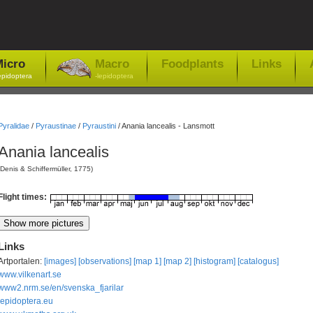
icro
Macro
Foodplants
Links
epidoptera
-lepidoptera
Pyralidae
/
Pyraustinae
/
Pyraustini
/
Anania lancealis - Lansmott
Anania lancealis
(Denis & Schiffermüller, 1775)
Flight times:
Links
Artportalen:
[images]
[observations]
[map 1]
[map 2]
[histogram]
[catalogus]
www.vilkenart.se
www2.nrm.se/en/svenska_fjarilar
lepidoptera.eu