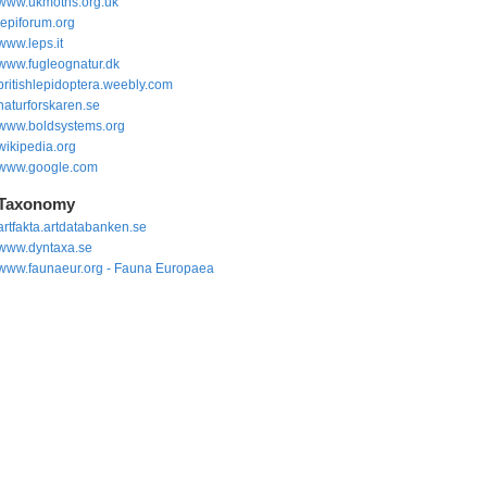
www.ukmoths.org.uk
lepiforum.org
www.leps.it
www.fugleognatur.dk
britishlepidoptera.weebly.com
naturforskaren.se
www.boldsystems.org
wikipedia.org
www.google.com
Taxonomy
artfakta.artdatabanken.se
www.dyntaxa.se
www.faunaeur.org - Fauna Europaea