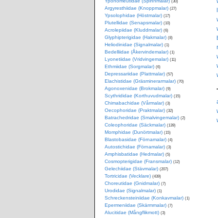
Yponomeutidae (Spinnmalar)
(30)
Argyresthiidae (Knoppmalar)
(27)
Ypsolophidae (Höstmalar)
(17)
Plutellidae (Senapsmalar)
(10)
Acrolepiidae (Kluddmalar)
(6)
Glyphipterigidae (Hakmalar)
(8)
Heliodinidae (Signalmalar)
(1)
Bedelliidae (Åkervindemalar)
(1)
Lyonetiidae (Vridvingemalar)
(11)
Ethmiidae (Sorgmalar)
(6)
Depressariidae (Plattmalar)
(57)
Elachistidae (Gräsminerarmalar)
(70)
Agonoxenidae (Brokmalar)
(9)
Scythrididae (Korthuvudmalar)
(15)
Chimabachidae (Vårmalar)
(3)
Oecophoridae (Praktmalar)
(32)
Batrachedridae (Smalvingemalar)
(2)
Coleophoridae (Säckmalar)
(139)
Momphidae (Dunörtmalar)
(15)
Blastobasidae (Förnamalar)
(4)
Autostichidae (Förnamalar)
(3)
Amphisbatidae (Hedmalar)
(5)
Cosmopterigidae (Fransmalar)
(12)
Gelechiidae (Stävmalar)
(207)
Tortricidae (Vecklare)
(439)
Choreutidae (Gnidmalar)
(7)
Urodidae (Signalmalar)
(1)
Schreckensteiniidae (Konkavmalar)
(1)
Epermeniidae (Skärmmalar)
(7)
Alucitidae (Mångflikmott)
(3)