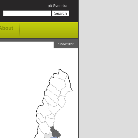
på Svenska
About
Show filter