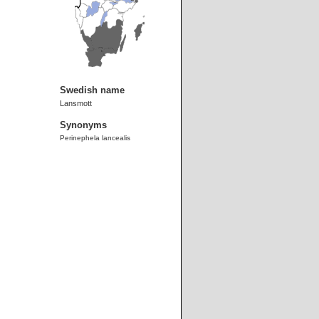
Swedish name
Lansmott
Synonyms
Perinephela lancealis