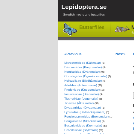
Lepidoptera.se
Swedish moths and butterflies
Butterflies
M
-l
«Previous
Next»
Micropterigidae (Käkmalar)
(5)
Eriocraniidae (Purpurmalar)
(8)
Nepticulidae (Dvärgmalar)
(92)
Opostegidae (Ögonlocksmalar)
(3)
Heliozelidae (Bladhålmalar)
(5)
Adelidae (Antennmalar)
(21)
Prodoxidae (Knoppmalar)
(10)
Incurvariidae (Bredmalar)
(9)
Tischeriidae (Luggmalar)
(6)
Tineidae (Äkta malar)
(55)
Dryadaulidae (Dryadmalar)
(1)
Lypusidae (Hedsäckspinnare)
(1)
Roeslerstammiidae (Bronsmalar)
(1)
Douglasiidae (Skäckmalar)
(5)
Bucculatricidae (Kronmalar)
(17)
Gracillariidae (Styltmalar)
(90)