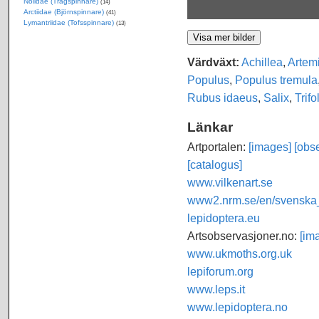
Nolidae (Trågspinnare)
(14)
Arctiidae (Björnspinnare)
(41)
Lymantriidae (Tofsspinnare)
(13)
Värdväxt:
Achillea
,
Artemi
Populus
,
Populus tremula
Rubus idaeus
,
Salix
,
Trifo
Länkar
Artportalen:
[images]
[obse
[catalogus]
www.vilkenart.se
www2.nrm.se/en/svenska_f
lepidoptera.eu
Artsobservasjoner.no:
[im
www.ukmoths.org.uk
lepiforum.org
www.leps.it
www.lepidoptera.no