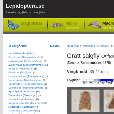
Lepidoptera.se
Svenska dagfjärilar och nattfjärilar
Dagfjärilar
Micro
Macr
-lepidoptera
-lepidopte
«Föregående
Nästa»
Noctuidae
/
Hadeninae
/
Orthosiini
/
Or
Hepialidae (Rotfjärilar)
Grått sälgfly
(7)
Orthos
Psychidae (Säckspinnare)
(24)
Limacodidae (Snigelspinnare)
(2)
(Denis & Schiffermüller, 1775)
Zygaenidae (Bastardsvärmare)
(7)
Sesiidae (Glasvingar)
(17)
Vingbredd:
35-41 mm
Cossidae (Träfjärilar)
(4)
Lasiocampidae (Ädelspinnare)
(15)
Flygtider:
Endromidae (Skäckspinnare)
(1)
Saturniidae (Påfågelspinnare)
(2)
Lemonidae (Mjölkörtsspinnare)
(1)
Sphingidae (Svärmare)
(17)
Drepanidae (Sikelvingar)
(16)
Geometridae (Mätare)
(334)
Notodontidae (Tandspinnare)
(30)
Noctuidae (Nattflyn)
(444)
Pantheidae (Klosterflyn)
(3)