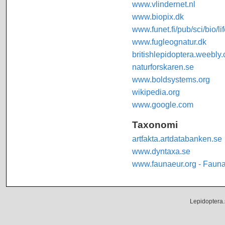
www.vlindernet.nl
www.biopix.dk
www.funet.fi/pub/sci/bio/li
www.fugleognatur.dk
britishlepidoptera.weebly
naturforskaren.se
www.boldsystems.org
wikipedia.org
www.google.com
Taxonomi
artfakta.artdatabanken.se
www.dyntaxa.se
www.faunaeur.org - Faun
Lepidoptera