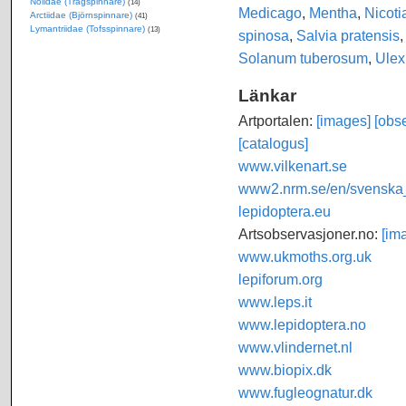
Nolidae (Trågspinnare)
(14)
Medicago
,
Mentha
,
Nicoti
Arctiidae (Björnspinnare)
(41)
Lymantriidae (Tofsspinnare)
(13)
spinosa
,
Salvia pratensis
Solanum tuberosum
,
Ulex
Länkar
Artportalen:
[images]
[obse
[catalogus]
www.vilkenart.se
www2.nrm.se/en/svenska_f
lepidoptera.eu
Artsobservasjoner.no:
[im
www.ukmoths.org.uk
lepiforum.org
www.leps.it
www.lepidoptera.no
www.vlindernet.nl
www.biopix.dk
www.fugleognatur.dk