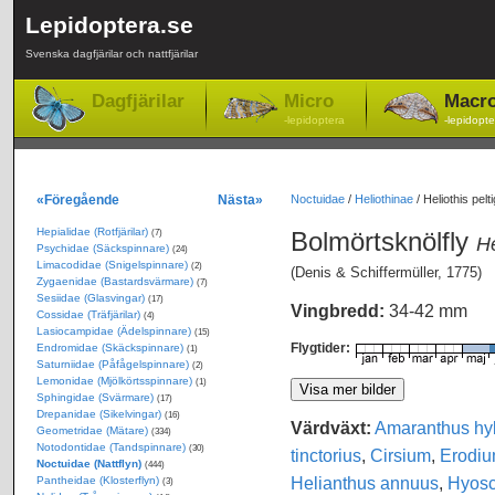
Lepidoptera.se
Svenska dagfjärilar och nattfjärilar
Dagfjärilar
Micro
Macr
-lepidoptera
-lepidopte
«Föregående
Nästa»
Noctuidae
/
Heliothinae
/
Heliothis pelt
Hepialidae (Rotfjärilar)
Bolmörtsknölfly
(7)
He
Psychidae (Säckspinnare)
(24)
Limacodidae (Snigelspinnare)
(2)
(Denis & Schiffermüller, 1775)
Zygaenidae (Bastardsvärmare)
(7)
Sesiidae (Glasvingar)
(17)
Vingbredd:
34-42 mm
Cossidae (Träfjärilar)
(4)
Lasiocampidae (Ädelspinnare)
(15)
Flygtider:
Endromidae (Skäckspinnare)
(1)
Saturniidae (Påfågelspinnare)
(2)
Lemonidae (Mjölkörtsspinnare)
(1)
Sphingidae (Svärmare)
(17)
Drepanidae (Sikelvingar)
(16)
Värdväxt:
Amaranthus hy
Geometridae (Mätare)
(334)
Notodontidae (Tandspinnare)
(30)
tinctorius
,
Cirsium
,
Erodiu
Noctuidae (Nattflyn)
(444)
Helianthus annuus
,
Hyosc
Pantheidae (Klosterflyn)
(3)