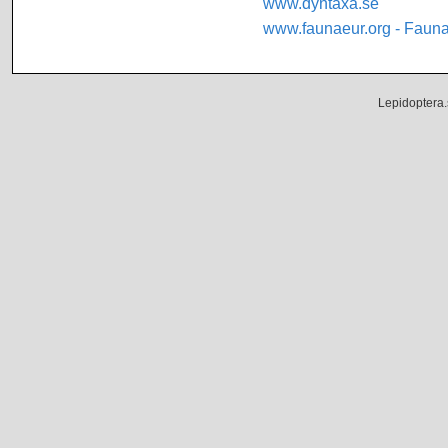
www.dyntaxa.se
www.faunaeur.org - Faun
Lepidoptera