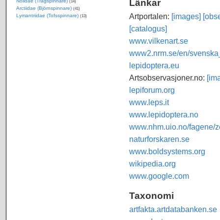
Länkar
Nolidae (Trågspinnare)
(14)
Arctiidae (Björnspinnare)
(41)
Artportalen:
[images]
[obse
Lymantriidae (Tofsspinnare)
(13)
[catalogus]
www.vilkenart.se
www2.nrm.se/en/svenska_f
lepidoptera.eu
Artsobservasjoner.no:
[im
lepiforum.org
www.leps.it
www.lepidoptera.no
www.nhm.uio.no/fagene/zo
naturforskaren.se
www.boldsystems.org
wikipedia.org
www.google.com
Taxonomi
artfakta.artdatabanken.se