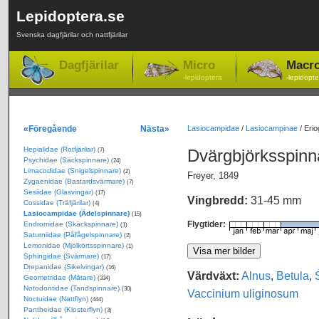
Lepidoptera.se
Svenska dagfjärilar och nattfjärilar
Dagfjärilar
Micro
Macr
-lepidoptera
-lepidopte
«Föregående
Nästa»
Lasiocampidae
/
Lasiocampinae
/
Erio
Hepialidae (Rotfjärilar)
Dvärgbjörksspin
(7)
Psychidae (Säckspinnare)
(24)
Limacodidae (Snigelspinnare)
(2)
Freyer, 1849
Zygaenidae (Bastardsvärmare)
(7)
Sesiidae (Glasvingar)
(17)
Vingbredd:
31-45 mm
Cossidae (Träfjärilar)
(4)
Lasiocampidae (Ädelspinnare)
(15)
Flygtider:
Endromidae (Skäckspinnare)
(1)
Saturniidae (Påfågelspinnare)
(2)
Lemonidae (Mjölkörtsspinnare)
(1)
Sphingidae (Svärmare)
(17)
Drepanidae (Sikelvingar)
(16)
Värdväxt:
Alnus
,
Betula
,
Geometridae (Mätare)
(334)
Notodontidae (Tandspinnare)
(30)
Vaccinium uliginosum
Noctuidae (Nattflyn)
(444)
Pantheidae (Klosterflyn)
(3)