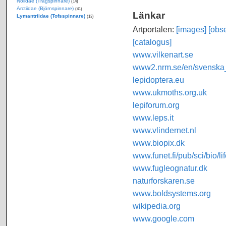
Nolidae (Trågspinnare)
(14)
Arctiidae (Björnspinnare)
(41)
Länkar
Lymantriidae (Tofsspinnare)
(13)
Artportalen:
[images]
[obse
[catalogus]
www.vilkenart.se
www2.nrm.se/en/svenska_f
lepidoptera.eu
www.ukmoths.org.uk
lepiforum.org
www.leps.it
www.vlindernet.nl
www.biopix.dk
www.funet.fi/pub/sci/bio/li
www.fugleognatur.dk
naturforskaren.se
www.boldsystems.org
wikipedia.org
www.google.com