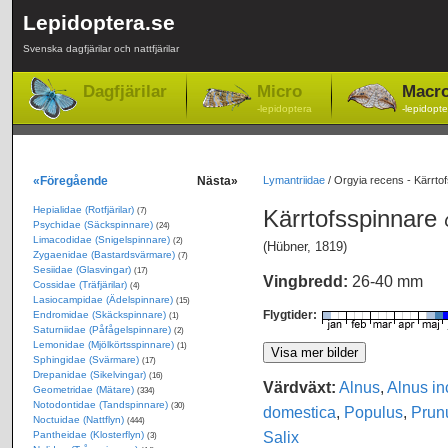
Lepidoptera.se
Svenska dagfjärilar och nattfjärilar
Dagfjärilar
Micro
Macr
-lepidoptera
-lepidopte
«Föregående
Nästa»
Lymantriidae
/
Orgyia recens - Kärrto
Hepialidae (Rotfjärilar)
Kärrtofsspinnare
(7)
Psychidae (Säckspinnare)
(24)
Limacodidae (Snigelspinnare)
(2)
(Hübner, 1819)
Zygaenidae (Bastardsvärmare)
(7)
Sesiidae (Glasvingar)
(17)
Vingbredd:
26-40 mm
Cossidae (Träfjärilar)
(4)
Lasiocampidae (Ädelspinnare)
(15)
Flygtider:
Endromidae (Skäckspinnare)
(1)
Saturniidae (Påfågelspinnare)
(2)
Lemonidae (Mjölkörtsspinnare)
(1)
Sphingidae (Svärmare)
(17)
Drepanidae (Sikelvingar)
(16)
Värdväxt:
Alnus
,
Alnus i
Geometridae (Mätare)
(334)
Notodontidae (Tandspinnare)
(30)
domestica
,
Populus
,
Prun
Noctuidae (Nattflyn)
(444)
Salix
Pantheidae (Klosterflyn)
(3)