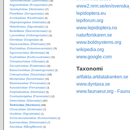
Yponomeutidae (Spinnmalar)
(30)
Argyresthiidae (Knoppmalar)
www2.nrm.se/en/svenska_f
(27)
Ypsolophidae (Höstmalar)
(17)
lepidoptera.eu
Plutellidae (Senapsmalar)
(10)
Acrolepiidae (Kluddmalar)
(6)
lepiforum.org
Glyphipterigidae (Hakmalar)
(8)
Heliodinidae (Signalmalar)
www.lepidoptera.no
(1)
Bedelliidae (Åkervindemalar)
(1)
naturforskaren.se
Lyonetiidae (Vridvingemalar)
(11)
Ethmiidae (Sorgmalar)
(6)
www.boldsystems.org
Depressariidae (Plattmalar)
(57)
Elachistidae (Gräsminerarmalar)
wikipedia.org
(70)
Agonoxenidae (Brokmalar)
(9)
www.google.com
Scythrididae (Korthuvudmalar)
(15)
Chimabachidae (Vårmalar)
(3)
Oecophoridae (Praktmalar)
(32)
Taxonomi
Batrachedridae (Smalvingemalar)
(2)
Coleophoridae (Säckmalar)
(139)
artfakta.artdatabanken.se
Momphidae (Dunörtmalar)
(15)
www.dyntaxa.se
Blastobasidae (Förnamalar)
(4)
Autostichidae (Förnamalar)
(3)
www.faunaeur.org - Faun
Amphisbatidae (Hedmalar)
(5)
Cosmopterigidae (Fransmalar)
(12)
Gelechiidae (Stävmalar)
(207)
Tortricidae (Vecklare)
(439)
Choreutidae (Gnidmalar)
(7)
Urodidae (Signalmalar)
(1)
Schreckensteiniidae (Konkavmalar)
(1)
Epermeniidae (Skärmmalar)
(7)
Alucitidae (Mångflikmott)
(3)