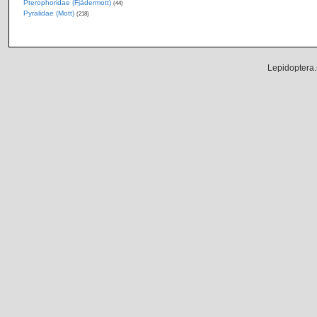
Pterophoridae (Fjädermott)
(44)
Pyralidae (Mott)
(218)
Lepidoptera