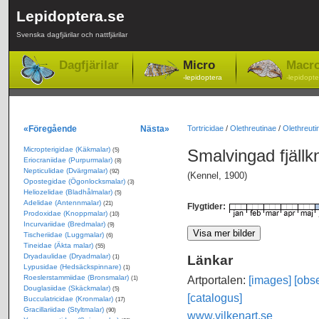
Lepidoptera.se
Svenska dagfjärilar och nattfjärilar
Dagfjärilar
Micro
Macr
-lepidoptera
-lepidopte
«Föregående
Nästa»
Tortricidae
/
Olethreutinae
/
Olethreutin
Micropterigidae (Käkmalar)
Smalvingad fjäll
(5)
Eriocraniidae (Purpurmalar)
(8)
Nepticulidae (Dvärgmalar)
(92)
(Kennel, 1900)
Opostegidae (Ögonlocksmalar)
(3)
Heliozelidae (Bladhålmalar)
(5)
Adelidae (Antennmalar)
(21)
Flygtider:
Prodoxidae (Knoppmalar)
(10)
Incurvariidae (Bredmalar)
(9)
Tischeriidae (Luggmalar)
(6)
Tineidae (Äkta malar)
(55)
Dryadaulidae (Dryadmalar)
Länkar
(1)
Lypusidae (Hedsäckspinnare)
(1)
Roeslerstammiidae (Bronsmalar)
Artportalen:
[images]
[obse
(1)
Douglasiidae (Skäckmalar)
(5)
[catalogus]
Bucculatricidae (Kronmalar)
(17)
Gracillariidae (Styltmalar)
(90)
www.vilkenart.se