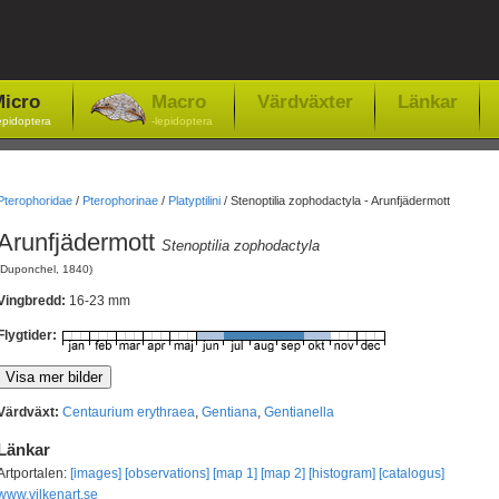
icro
Macro
Värdväxter
Länkar
epidoptera
-lepidoptera
Pterophoridae
/
Pterophorinae
/
Platyptilini
/
Stenoptilia zophodactyla - Arunfjädermott
Arunfjädermott
Stenoptilia zophodactyla
(Duponchel, 1840)
Vingbredd:
16-23 mm
Flygtider:
Värdväxt:
Centaurium erythraea
,
Gentiana
,
Gentianella
Länkar
Artportalen:
[images]
[observations]
[map 1]
[map 2]
[histogram]
[catalogus]
www.vilkenart.se