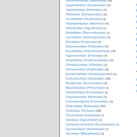
Yponomeutidae (Spinnmalar)
(30)
Argyresthiidae (Knoppmalar)
(27)
Ypsolophidae (Höstmalar)
(17)
Plutellidae (Senapsmalar)
(10)
Acrolepiidae (Kluddmalar)
(6)
Glyphipterigidae (Hakmalar)
(8)
Heliodinidae (Signalmalar)
(1)
Bedelliidae (Åkervindemalar)
(1)
Lyonetiidae (Vridvingemalar)
(11)
Ethmiidae (Sorgmalar)
(6)
Depressariidae (Plattmalar)
(57)
Elachistidae (Gräsminerarmalar)
(70)
Agonoxenidae (Brokmalar)
(9)
Scythrididae (Korthuvudmalar)
(15)
Chimabachidae (Vårmalar)
(3)
Oecophoridae (Praktmalar)
(32)
Batrachedridae (Smalvingemalar)
(2)
Coleophoridae (Säckmalar)
(139)
Momphidae (Dunörtmalar)
(15)
Blastobasidae (Förnamalar)
(4)
Autostichidae (Förnamalar)
(3)
Amphisbatidae (Hedmalar)
(5)
Cosmopterigidae (Fransmalar)
(12)
Gelechiidae (Stävmalar)
(207)
Tortricidae (Vecklare)
(439)
Choreutidae (Gnidmalar)
(7)
Urodidae (Signalmalar)
(1)
Schreckensteiniidae (Konkavmalar)
(1)
Epermeniidae (Skärmmalar)
(7)
Alucitidae (Mångflikmott)
(3)