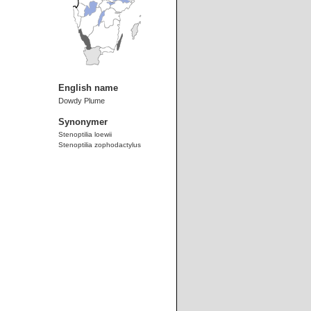
English name
Dowdy Plume
Synonymer
Stenoptilia loewii
Stenoptilia zophodactylus