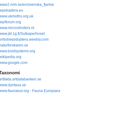
www2.nrm.se/en/svenska_fjarilar
lepidoptera.eu
www.ukmoths.org.uk
lepiforum.org
www.microvlinders.nl
www.jkt.1g.fi/Sulkaperhoset
britishlepidoptera.weebly.com
naturforskaren.se
www.boldsystems.org
wikipedia.org
www.google.com
Taxonomi
artfakta.artdatabanken.se
www.dyntaxa.se
www.faunaeur.org - Fauna Europaea