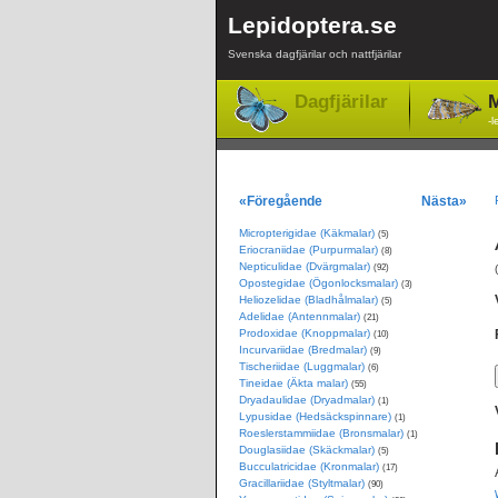
Lepidoptera.se
Svenska dagfjärilar och nattfjärilar
Dagfjärilar
M
-l
«Föregående
Nästa»
Micropterigidae (Käkmalar)
(5)
Eriocraniidae (Purpurmalar)
(8)
Nepticulidae (Dvärgmalar)
(92)
Opostegidae (Ögonlocksmalar)
(3)
Heliozelidae (Bladhålmalar)
(5)
Adelidae (Antennmalar)
(21)
Prodoxidae (Knoppmalar)
(10)
Incurvariidae (Bredmalar)
(9)
Tischeriidae (Luggmalar)
(6)
Tineidae (Äkta malar)
(55)
Dryadaulidae (Dryadmalar)
(1)
Lypusidae (Hedsäckspinnare)
(1)
Roeslerstammiidae (Bronsmalar)
(1)
Douglasiidae (Skäckmalar)
(5)
Bucculatricidae (Kronmalar)
(17)
Gracillariidae (Styltmalar)
(90)