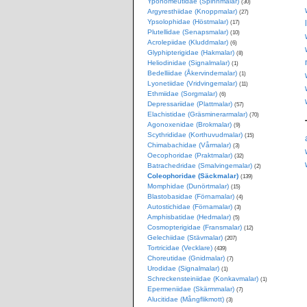
Yponomeutidae (Spinnmalar)
(30)
Argyresthiidae (Knoppmalar)
(27)
Ypsolophidae (Höstmalar)
(17)
Plutellidae (Senapsmalar)
(10)
Acrolepiidae (Kluddmalar)
(6)
Glyphipterigidae (Hakmalar)
(8)
Heliodinidae (Signalmalar)
(1)
Bedelliidae (Åkervindemalar)
(1)
Lyonetiidae (Vridvingemalar)
(11)
Ethmiidae (Sorgmalar)
(6)
Depressariidae (Plattmalar)
(57)
Elachistidae (Gräsminerarmalar)
(70)
Agonoxenidae (Brokmalar)
(9)
Scythrididae (Korthuvudmalar)
(15)
Chimabachidae (Vårmalar)
(3)
Oecophoridae (Praktmalar)
(32)
Batrachedridae (Smalvingemalar)
(2)
Coleophoridae (Säckmalar)
(139)
Momphidae (Dunörtmalar)
(15)
Blastobasidae (Förnamalar)
(4)
Autostichidae (Förnamalar)
(3)
Amphisbatidae (Hedmalar)
(5)
Cosmopterigidae (Fransmalar)
(12)
Gelechiidae (Stävmalar)
(207)
Tortricidae (Vecklare)
(439)
Choreutidae (Gnidmalar)
(7)
Urodidae (Signalmalar)
(1)
Schreckensteiniidae (Konkavmalar)
(1)
Epermeniidae (Skärmmalar)
(7)
Alucitidae (Mångflikmott)
(3)