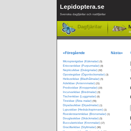
Lepidoptera.se
Svenska dagfjärilar och nattfjärilar
Dagfjärilar
M
-l
«Föregående
Nästa»
Micropterigidae (Käkmalar)
(5)
Eriocraniidae (Purpurmalar)
(8)
Nepticulidae (Dvärgmalar)
(92)
Opostegidae (Ögonlocksmalar)
(3)
Heliozelidae (Bladhålmalar)
(5)
Adelidae (Antennmalar)
(21)
Prodoxidae (Knoppmalar)
(10)
Incurvariidae (Bredmalar)
(9)
Tischeriidae (Luggmalar)
(6)
Tineidae (Äkta malar)
(55)
Dryadaulidae (Dryadmalar)
(1)
Lypusidae (Hedsäckspinnare)
(1)
Roeslerstammiidae (Bronsmalar)
(1)
Douglasiidae (Skäckmalar)
(5)
Bucculatricidae (Kronmalar)
(17)
Gracillariidae (Styltmalar)
(90)