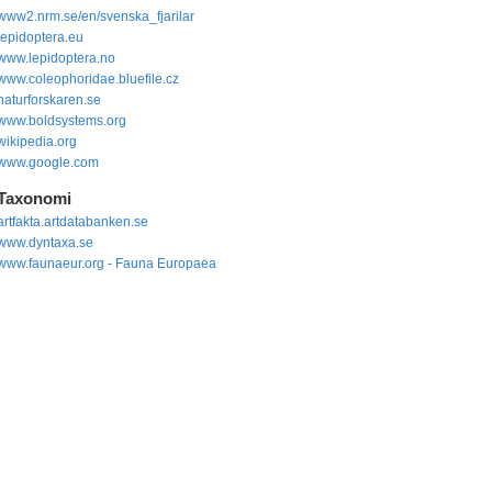
www2.nrm.se/en/svenska_fjarilar
lepidoptera.eu
www.lepidoptera.no
www.coleophoridae.bluefile.cz
naturforskaren.se
www.boldsystems.org
wikipedia.org
www.google.com
Taxonomi
artfakta.artdatabanken.se
www.dyntaxa.se
www.faunaeur.org - Fauna Europaea