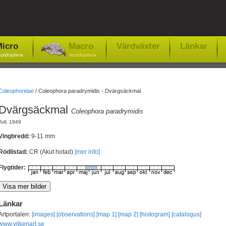
icro
Macro
Värdväxter
Länkar
epidoptera
-lepidoptera
Coleophoridae
/
Coleophora paradrymidis - Dvärgsäckmal
Dvärgsäckmal
Coleophora paradrymidis
Toll, 1949
Vingbredd:
9-11 mm
Rödlistad:
CR (Akut hotad)
[mer info]
Flygtider:
Länkar
Artportalen:
[images]
[observations]
[map 1]
[map 2]
[histogram]
[catalogus]
www.vilkenart.se