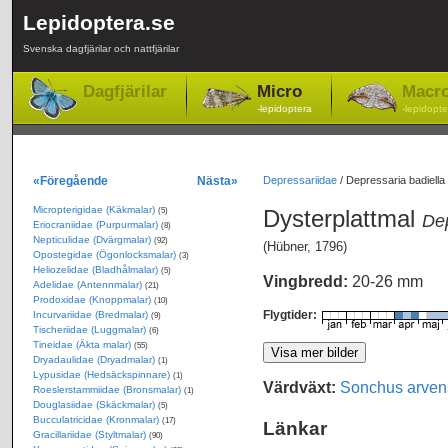
Lepidoptera.se
Svenska dagfjärilar och nattfjärilar
Dagfjärilar
Micro
Macr
-lepidoptera
-lepidopte
«Föregående
Nästa»
Depressariidae
/
Depressaria badiella 
Micropterigidae (Käkmalar)
Dysterplattmal
(5)
Dep
Eriocraniidae (Purpurmalar)
(8)
Nepticulidae (Dvärgmalar)
(92)
(Hübner, 1796)
Opostegidae (Ögonlocksmalar)
(3)
Heliozelidae (Bladhålmalar)
(5)
Vingbredd:
20-26 mm
Adelidae (Antennmalar)
(21)
Prodoxidae (Knoppmalar)
(10)
Flygtider:
Incurvariidae (Bredmalar)
(9)
Tischeriidae (Luggmalar)
(6)
Tineidae (Äkta malar)
(55)
Dryadaulidae (Dryadmalar)
(1)
Lypusidae (Hedsäckspinnare)
(1)
Värdväxt:
Sonchus arven
Roeslerstammiidae (Bronsmalar)
(1)
Douglasiidae (Skäckmalar)
(5)
Bucculatricidae (Kronmalar)
(17)
Länkar
Gracillariidae (Styltmalar)
(90)