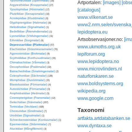
Yponomeutidae (Spinnmalar)
(30)
Artportalen:
[images]
[obse
Argyresthiidae (Knoppmalar)
(27)
[catalogus]
Ypsolophidae (Höstmalar)
(17)
Plutellidae (Senapsmalar)
(10)
www.vilkenart.se
Acrolepiidae (Kluddmalar)
(6)
Glyphipterigidae (Hakmalar)
(8)
www2.nrm.se/en/svenska_f
Heliodinidae (Signalmalar)
(1)
lepidoptera.eu
Bedelliidae (Åkervindemalar)
(1)
Lyonetiidae (Vridvingemalar)
(11)
Artsobservasjoner.no:
[im
Ethmiidae (Sorgmalar)
(6)
Depressariidae (Plattmalar)
(57)
www.ukmoths.org.uk
Elachistidae (Gräsminerarmalar)
(70)
lepiforum.org
Agonoxenidae (Brokmalar)
(9)
Scythrididae (Korthuvudmalar)
(15)
www.lepidoptera.no
Chimabachidae (Vårmalar)
(3)
Oecophoridae (Praktmalar)
(32)
www.microvlinders.nl
Batrachedridae (Smalvingemalar)
(2)
naturforskaren.se
Coleophoridae (Säckmalar)
(139)
Momphidae (Dunörtmalar)
(15)
www.boldsystems.org
Blastobasidae (Förnamalar)
(4)
Autostichidae (Förnamalar)
(3)
wikipedia.org
Amphisbatidae (Hedmalar)
(5)
www.google.com
Cosmopterigidae (Fransmalar)
(12)
Gelechiidae (Stävmalar)
(207)
Tortricidae (Vecklare)
(439)
Taxonomi
Choreutidae (Gnidmalar)
(7)
Urodidae (Signalmalar)
(1)
artfakta.artdatabanken.se
Schreckensteiniidae (Konkavmalar)
(1)
Epermeniidae (Skärmmalar)
www.dyntaxa.se
(7)
Alucitidae (Mångflikmott)
(3)