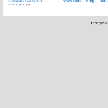
www.faunaeur.org - Faun
Pterophoridae (Fjädermott)
(44)
Pyralidae (Mott)
(218)
Lepidoptera