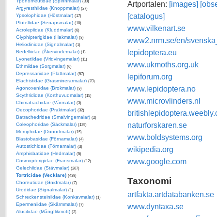
Yponomeutidae (Spinnmalar)
(30)
Artportalen:
[images]
[obse
Argyresthiidae (Knoppmalar)
(27)
[catalogus]
Ypsolophidae (Höstmalar)
(17)
Plutellidae (Senapsmalar)
(10)
www.vilkenart.se
Acrolepiidae (Kluddmalar)
(6)
Glyphipterigidae (Hakmalar)
(8)
www2.nrm.se/en/svenska_f
Heliodinidae (Signalmalar)
(1)
lepidoptera.eu
Bedelliidae (Åkervindemalar)
(1)
Lyonetiidae (Vridvingemalar)
(11)
www.ukmoths.org.uk
Ethmiidae (Sorgmalar)
(6)
Depressariidae (Plattmalar)
(57)
lepiforum.org
Elachistidae (Gräsminerarmalar)
(70)
www.lepidoptera.no
Agonoxenidae (Brokmalar)
(9)
Scythrididae (Korthuvudmalar)
(15)
www.microvlinders.nl
Chimabachidae (Vårmalar)
(3)
Oecophoridae (Praktmalar)
(32)
britishlepidoptera.weebly
Batrachedridae (Smalvingemalar)
(2)
naturforskaren.se
Coleophoridae (Säckmalar)
(139)
Momphidae (Dunörtmalar)
(15)
www.boldsystems.org
Blastobasidae (Förnamalar)
(4)
Autostichidae (Förnamalar)
(3)
wikipedia.org
Amphisbatidae (Hedmalar)
(5)
www.google.com
Cosmopterigidae (Fransmalar)
(12)
Gelechiidae (Stävmalar)
(207)
Tortricidae (Vecklare)
(439)
Taxonomi
Choreutidae (Gnidmalar)
(7)
Urodidae (Signalmalar)
(1)
artfakta.artdatabanken.se
Schreckensteiniidae (Konkavmalar)
(1)
Epermeniidae (Skärmmalar)
www.dyntaxa.se
(7)
Alucitidae (Mångflikmott)
(3)