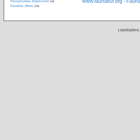
www.faunaeur.org - Faun
Pterophoridae (Fjädermott)
(44)
Pyralidae (Mott)
(218)
Lepidoptera