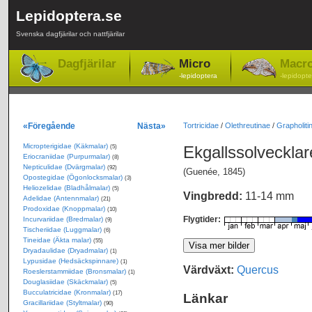
Lepidoptera.se
Svenska dagfjärilar och nattfjärilar
Dagfjärilar
Micro
Macr
-lepidoptera
-lepidopte
«Föregående
Nästa»
Tortricidae
/
Olethreutinae
/
Grapholitin
Micropterigidae (Käkmalar)
Ekgallssolveckla
(5)
Eriocraniidae (Purpurmalar)
(8)
Nepticulidae (Dvärgmalar)
(92)
(Guenée, 1845)
Opostegidae (Ögonlocksmalar)
(3)
Heliozelidae (Bladhålmalar)
(5)
Vingbredd:
11-14 mm
Adelidae (Antennmalar)
(21)
Prodoxidae (Knoppmalar)
(10)
Flygtider:
Incurvariidae (Bredmalar)
(9)
Tischeriidae (Luggmalar)
(6)
Tineidae (Äkta malar)
(55)
Dryadaulidae (Dryadmalar)
(1)
Lypusidae (Hedsäckspinnare)
(1)
Värdväxt:
Quercus
Roeslerstammiidae (Bronsmalar)
(1)
Douglasiidae (Skäckmalar)
(5)
Bucculatricidae (Kronmalar)
(17)
Länkar
Gracillariidae (Styltmalar)
(90)