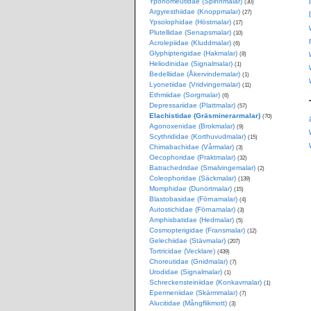
Yponomeutidae (Spinnmalar)
(30)
Argyresthiidae (Knoppmalar)
(27)
Ypsolophidae (Höstmalar)
(17)
Plutellidae (Senapsmalar)
(10)
Acrolepiidae (Kluddmalar)
(6)
Glyphipterigidae (Hakmalar)
(8)
Heliodinidae (Signalmalar)
(1)
Bedelliidae (Åkervindemalar)
(1)
Lyonetiidae (Vridvingemalar)
(11)
Ethmiidae (Sorgmalar)
(6)
Depressariidae (Plattmalar)
(57)
Elachistidae (Gräsminerarmalar)
(70)
Agonoxenidae (Brokmalar)
(9)
Scythrididae (Korthuvudmalar)
(15)
Chimabachidae (Vårmalar)
(3)
Oecophoridae (Praktmalar)
(32)
Batrachedridae (Smalvingemalar)
(2)
Coleophoridae (Säckmalar)
(139)
Momphidae (Dunörtmalar)
(15)
Blastobasidae (Förnamalar)
(4)
Autostichidae (Förnamalar)
(3)
Amphisbatidae (Hedmalar)
(5)
Cosmopterigidae (Fransmalar)
(12)
Gelechiidae (Stävmalar)
(207)
Tortricidae (Vecklare)
(439)
Choreutidae (Gnidmalar)
(7)
Urodidae (Signalmalar)
(1)
Schreckensteiniidae (Konkavmalar)
(1)
Epermeniidae (Skärmmalar)
(7)
Alucitidae (Mångflikmott)
(3)