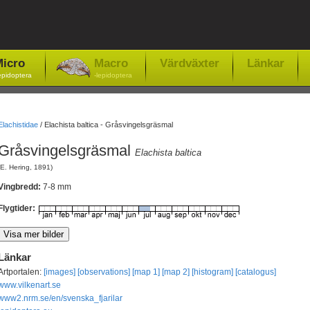
icro
Macro
Värdväxter
Länkar
epidoptera
-lepidoptera
Elachistidae
/
Elachista baltica - Gråsvingelsgräsmal
Gråsvingelsgräsmal
Elachista baltica
(E. Hering, 1891)
Vingbredd:
7-8 mm
Flygtider:
Länkar
Artportalen:
[images]
[observations]
[map 1]
[map 2]
[histogram]
[catalogus]
www.vilkenart.se
www2.nrm.se/en/svenska_fjarilar