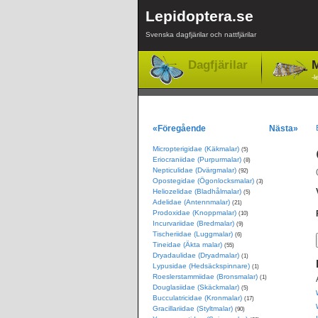
Lepidoptera.se
Svenska dagfjärilar och nattfjärilar
Dagfjärilar
M
-l
«Föregående
Nästa»
Micropterigidae (Käkmalar)
(5)
Eriocraniidae (Purpurmalar)
(8)
Nepticulidae (Dvärgmalar)
(92)
Opostegidae (Ögonlocksmalar)
(3)
Heliozelidae (Bladhålmalar)
(5)
Adelidae (Antennmalar)
(21)
Prodoxidae (Knoppmalar)
(10)
Incurvariidae (Bredmalar)
(9)
Tischeriidae (Luggmalar)
(6)
Tineidae (Äkta malar)
(55)
Dryadaulidae (Dryadmalar)
(1)
Lypusidae (Hedsäckspinnare)
(1)
Roeslerstammiidae (Bronsmalar)
(1)
Douglasiidae (Skäckmalar)
(5)
Bucculatricidae (Kronmalar)
(17)
Gracillariidae (Styltmalar)
(90)