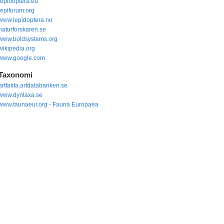
lepidoptera.eu
lepiforum.org
www.lepidoptera.no
naturforskaren.se
www.boldsystems.org
wikipedia.org
www.google.com
Taxonomi
artfakta.artdatabanken.se
www.dyntaxa.se
www.faunaeur.org - Fauna Europaea