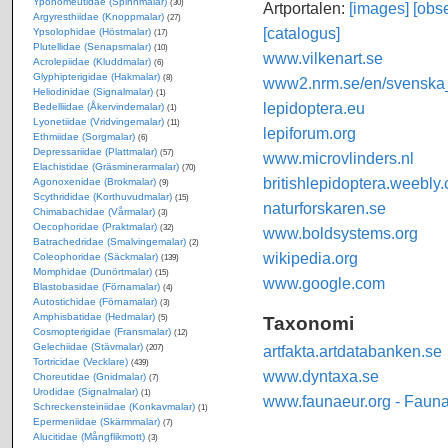
Yponomeutidae (Spinnmalar)
(30)
Artportalen:
[images]
[obse
Argyresthiidae (Knoppmalar)
(27)
[catalogus]
Ypsolophidae (Höstmalar)
(17)
Plutellidae (Senapsmalar)
(10)
www.vilkenart.se
Acrolepiidae (Kluddmalar)
(6)
Glyphipterigidae (Hakmalar)
(8)
www2.nrm.se/en/svenska_f
Heliodinidae (Signalmalar)
(1)
lepidoptera.eu
Bedelliidae (Åkervindemalar)
(1)
Lyonetiidae (Vridvingemalar)
(11)
lepiforum.org
Ethmiidae (Sorgmalar)
(6)
Depressariidae (Plattmalar)
(57)
www.microvlinders.nl
Elachistidae (Gräsminerarmalar)
(70)
britishlepidoptera.weebly
Agonoxenidae (Brokmalar)
(9)
Scythrididae (Korthuvudmalar)
(15)
naturforskaren.se
Chimabachidae (Vårmalar)
(3)
Oecophoridae (Praktmalar)
(32)
www.boldsystems.org
Batrachedridae (Smalvingemalar)
(2)
wikipedia.org
Coleophoridae (Säckmalar)
(139)
Momphidae (Dunörtmalar)
(15)
www.google.com
Blastobasidae (Förnamalar)
(4)
Autostichidae (Förnamalar)
(3)
Amphisbatidae (Hedmalar)
Taxonomi
(5)
Cosmopterigidae (Fransmalar)
(12)
Gelechiidae (Stävmalar)
artfakta.artdatabanken.se
(207)
Tortricidae (Vecklare)
(439)
www.dyntaxa.se
Choreutidae (Gnidmalar)
(7)
Urodidae (Signalmalar)
(1)
www.faunaeur.org - Faun
Schreckensteiniidae (Konkavmalar)
(1)
Epermeniidae (Skärmmalar)
(7)
Alucitidae (Mångflikmott)
(3)