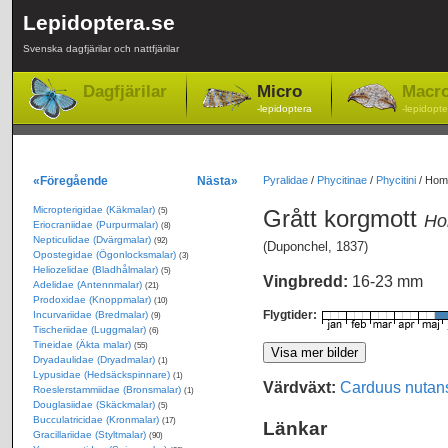
Lepidoptera.se
Svenska dagfjärilar och nattfjärilar
Dagfjärilar
Micro
Macr
-lepidoptera
-lepidopte
«Föregående
Nästa»
Pyralidae
/
Phycitinae
/
Phycitini
/
Homo
Micropterigidae (Käkmalar)
Grått korgmott
(5)
Ho
Eriocraniidae (Purpurmalar)
(8)
Nepticulidae (Dvärgmalar)
(92)
(Duponchel, 1837)
Opostegidae (Ögonlocksmalar)
(3)
Heliozelidae (Bladhålmalar)
(5)
Vingbredd:
16-23 mm
Adelidae (Antennmalar)
(21)
Prodoxidae (Knoppmalar)
(10)
Flygtider:
Incurvariidae (Bredmalar)
(9)
Tischeriidae (Luggmalar)
(6)
Tineidae (Äkta malar)
(55)
Dryadaulidae (Dryadmalar)
(1)
Lypusidae (Hedsäckspinnare)
(1)
Värdväxt:
Carduus nutan
Roeslerstammiidae (Bronsmalar)
(1)
Douglasiidae (Skäckmalar)
(5)
Bucculatricidae (Kronmalar)
(17)
Länkar
Gracillariidae (Styltmalar)
(90)