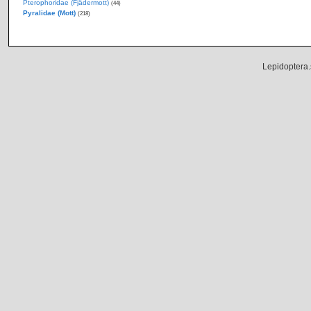
Pterophoridae (Fjädermott)
(44)
Pyralidae (Mott)
(218)
Lepidoptera