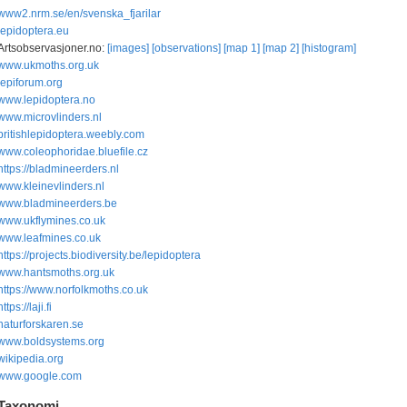
www2.nrm.se/en/svenska_fjarilar
lepidoptera.eu
Artsobservasjoner.no:
[images]
[observations]
[map 1]
[map 2]
[histogram]
www.ukmoths.org.uk
lepiforum.org
www.lepidoptera.no
www.microvlinders.nl
britishlepidoptera.weebly.com
www.coleophoridae.bluefile.cz
https://bladmineerders.nl
www.kleinevlinders.nl
www.bladmineerders.be
www.ukflymines.co.uk
www.leafmines.co.uk
https://projects.biodiversity.be/lepidoptera
www.hantsmoths.org.uk
https://www.norfolkmoths.co.uk
https://laji.fi
naturforskaren.se
www.boldsystems.org
wikipedia.org
www.google.com
Taxonomi