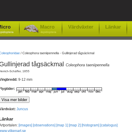
icro
Macro
Värdväxter
Länkar
epidoptera
-lepidoptera
Coleophoridae
/
Coleophora taeniipennella - Gullinjerad tågsäckmal
Gullinjerad tågsäckmal
Coleophora taeniipennella
Herrich-Schäffer, 1855
Vingbredd:
9-12 mm
Flygtider:
Värdväxt:
Juncus
Länkar
Artportalen:
[images]
[observations]
[map 1]
[map 2]
[histogram]
[catalogus]
www.vilkenart.se