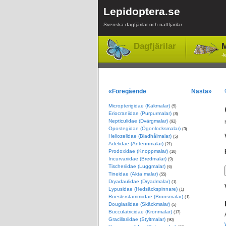
Lepidoptera.se
Svenska dagfjärilar och nattfjärilar
Dagfjärilar
M
-l
«Föregående
Nästa»
Micropterigidae (Käkmalar)
(5)
Eriocraniidae (Purpurmalar)
(8)
Nepticulidae (Dvärgmalar)
(92)
Opostegidae (Ögonlocksmalar)
(3)
Heliozelidae (Bladhålmalar)
(5)
Adelidae (Antennmalar)
(21)
Prodoxidae (Knoppmalar)
(10)
Incurvariidae (Bredmalar)
(9)
Tischeriidae (Luggmalar)
(6)
Tineidae (Äkta malar)
(55)
Dryadaulidae (Dryadmalar)
(1)
Lypusidae (Hedsäckspinnare)
(1)
Roeslerstammiidae (Bronsmalar)
(1)
Douglasiidae (Skäckmalar)
(5)
Bucculatricidae (Kronmalar)
(17)
Gracillariidae (Styltmalar)
(90)