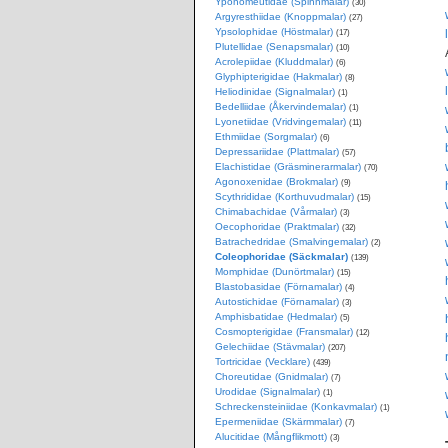
Yponomeutidae (Spinnmalar)
(30)
Argyresthiidae (Knoppmalar)
(27)
Ypsolophidae (Höstmalar)
(17)
Plutellidae (Senapsmalar)
(10)
Acrolepiidae (Kluddmalar)
(6)
Glyphipterigidae (Hakmalar)
(8)
Heliodinidae (Signalmalar)
(1)
Bedelliidae (Åkervindemalar)
(1)
Lyonetiidae (Vridvingemalar)
(11)
Ethmiidae (Sorgmalar)
(6)
Depressariidae (Plattmalar)
(57)
Elachistidae (Gräsminerarmalar)
(70)
Agonoxenidae (Brokmalar)
(9)
Scythrididae (Korthuvudmalar)
(15)
Chimabachidae (Vårmalar)
(3)
Oecophoridae (Praktmalar)
(32)
Batrachedridae (Smalvingemalar)
(2)
Coleophoridae (Säckmalar)
(139)
Momphidae (Dunörtmalar)
(15)
Blastobasidae (Förnamalar)
(4)
Autostichidae (Förnamalar)
(3)
Amphisbatidae (Hedmalar)
(5)
Cosmopterigidae (Fransmalar)
(12)
Gelechiidae (Stävmalar)
(207)
Tortricidae (Vecklare)
(439)
Choreutidae (Gnidmalar)
(7)
Urodidae (Signalmalar)
(1)
Schreckensteiniidae (Konkavmalar)
(1)
Epermeniidae (Skärmmalar)
(7)
Alucitidae (Mångflikmott)
(3)