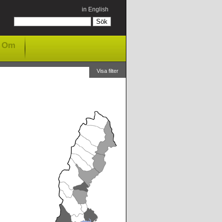
in English
Om
Visa filter