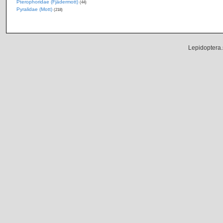
Pterophoridae (Fjädermott)
(44)
Pyralidae (Mott)
(218)
Lepidoptera