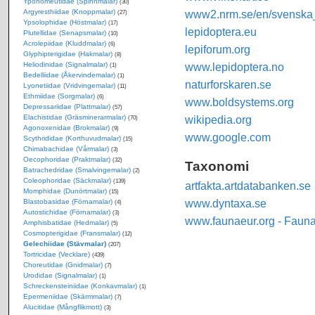
Yponomeutidae (Spinnmalar)
(30)
Argyresthiidae (Knoppmalar)
www2.nrm.se/en/svenska_f
(27)
Ypsolophidae (Höstmalar)
(17)
lepidoptera.eu
Plutellidae (Senapsmalar)
(10)
Acrolepiidae (Kluddmalar)
(6)
lepiforum.org
Glyphipterigidae (Hakmalar)
(8)
Heliodinidae (Signalmalar)
www.lepidoptera.no
(1)
Bedelliidae (Åkervindemalar)
(1)
naturforskaren.se
Lyonetiidae (Vridvingemalar)
(11)
Ethmiidae (Sorgmalar)
(6)
www.boldsystems.org
Depressariidae (Plattmalar)
(57)
Elachistidae (Gräsminerarmalar)
wikipedia.org
(70)
Agonoxenidae (Brokmalar)
(9)
www.google.com
Scythrididae (Korthuvudmalar)
(15)
Chimabachidae (Vårmalar)
(3)
Oecophoridae (Praktmalar)
(32)
Taxonomi
Batrachedridae (Smalvingemalar)
(2)
Coleophoridae (Säckmalar)
(139)
artfakta.artdatabanken.se
Momphidae (Dunörtmalar)
(15)
www.dyntaxa.se
Blastobasidae (Förnamalar)
(4)
Autostichidae (Förnamalar)
(3)
www.faunaeur.org - Faun
Amphisbatidae (Hedmalar)
(5)
Cosmopterigidae (Fransmalar)
(12)
Gelechiidae (Stävmalar)
(207)
Tortricidae (Vecklare)
(439)
Choreutidae (Gnidmalar)
(7)
Urodidae (Signalmalar)
(1)
Schreckensteiniidae (Konkavmalar)
(1)
Epermeniidae (Skärmmalar)
(7)
Alucitidae (Mångflikmott)
(3)