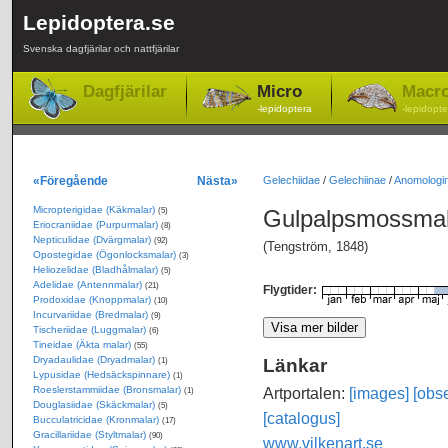
Lepidoptera.se
Svenska dagfjärilar och nattfjärilar
Dagfjärilar
Micro
Macr
-lepidoptera
-lepidopte
«Föregående
Nästa»
Gelechiidae
/
Gelechiinae
/
Anomologin
Micropterigidae (Käkmalar)
Gulpalpsmossma
(5)
Eriocraniidae (Purpurmalar)
(8)
Nepticulidae (Dvärgmalar)
(92)
(Tengström, 1848)
Opostegidae (Ögonlocksmalar)
(3)
Heliozelidae (Bladhålmalar)
(5)
Adelidae (Antennmalar)
(21)
Flygtider:
Prodoxidae (Knoppmalar)
(10)
Incurvariidae (Bredmalar)
(9)
Tischeriidae (Luggmalar)
(6)
Tineidae (Äkta malar)
(55)
Dryadaulidae (Dryadmalar)
Länkar
(1)
Lypusidae (Hedsäckspinnare)
(1)
Roeslerstammiidae (Bronsmalar)
Artportalen:
[images]
[obse
(1)
Douglasiidae (Skäckmalar)
(5)
[catalogus]
Bucculatricidae (Kronmalar)
(17)
Gracillariidae (Styltmalar)
(90)
www.vilkenart.se