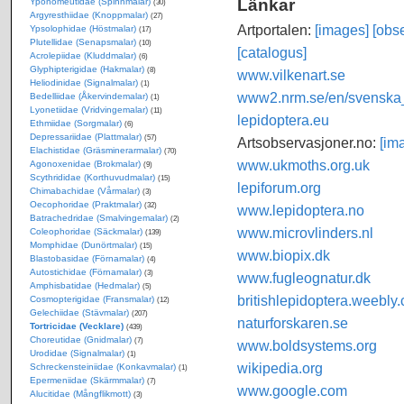
Länkar
Yponomeutidae (Spinnmalar)
(30)
Argyresthiidae (Knoppmalar)
(27)
Artportalen:
[images]
[obse
Ypsolophidae (Höstmalar)
(17)
Plutellidae (Senapsmalar)
(10)
[catalogus]
Acrolepiidae (Kluddmalar)
(6)
Glyphipterigidae (Hakmalar)
(8)
www.vilkenart.se
Heliodinidae (Signalmalar)
(1)
www2.nrm.se/en/svenska_f
Bedelliidae (Åkervindemalar)
(1)
Lyonetiidae (Vridvingemalar)
(11)
lepidoptera.eu
Ethmiidae (Sorgmalar)
(6)
Depressariidae (Plattmalar)
(57)
Artsobservasjoner.no:
[im
Elachistidae (Gräsminerarmalar)
(70)
www.ukmoths.org.uk
Agonoxenidae (Brokmalar)
(9)
Scythrididae (Korthuvudmalar)
(15)
lepiforum.org
Chimabachidae (Vårmalar)
(3)
Oecophoridae (Praktmalar)
(32)
www.lepidoptera.no
Batrachedridae (Smalvingemalar)
(2)
www.microvlinders.nl
Coleophoridae (Säckmalar)
(139)
Momphidae (Dunörtmalar)
(15)
www.biopix.dk
Blastobasidae (Förnamalar)
(4)
Autostichidae (Förnamalar)
(3)
www.fugleognatur.dk
Amphisbatidae (Hedmalar)
(5)
britishlepidoptera.weebly
Cosmopterigidae (Fransmalar)
(12)
Gelechiidae (Stävmalar)
(207)
naturforskaren.se
Tortricidae (Vecklare)
(439)
Choreutidae (Gnidmalar)
(7)
www.boldsystems.org
Urodidae (Signalmalar)
(1)
wikipedia.org
Schreckensteiniidae (Konkavmalar)
(1)
Epermeniidae (Skärmmalar)
(7)
www.google.com
Alucitidae (Mångflikmott)
(3)