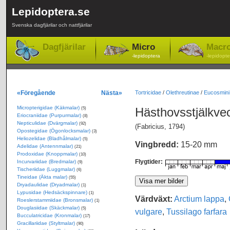
Lepidoptera.se
Svenska dagfjärilar och nattfjärilar
Dagfjärilar
Micro
Macr
-lepidoptera
-lepidopte
«Föregående
Nästa»
Tortricidae
/
Olethreutinae
/
Eucosmini
Micropterigidae (Käkmalar)
Hästhovsstjälkve
(5)
Eriocraniidae (Purpurmalar)
(8)
Nepticulidae (Dvärgmalar)
(92)
(Fabricius, 1794)
Opostegidae (Ögonlocksmalar)
(3)
Heliozelidae (Bladhålmalar)
(5)
Vingbredd:
15-20 mm
Adelidae (Antennmalar)
(21)
Prodoxidae (Knoppmalar)
(10)
Flygtider:
Incurvariidae (Bredmalar)
(9)
Tischeriidae (Luggmalar)
(6)
Tineidae (Äkta malar)
(55)
Dryadaulidae (Dryadmalar)
(1)
Lypusidae (Hedsäckspinnare)
(1)
Värdväxt:
Arctium lappa
,
Roeslerstammiidae (Bronsmalar)
(1)
Douglasiidae (Skäckmalar)
(5)
vulgare
,
Tussilago farfara
Bucculatricidae (Kronmalar)
(17)
Gracillariidae (Styltmalar)
(90)