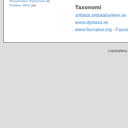
Pterophoridae (Fjädermott)
(44)
Pyralidae (Mott)
Taxonomi
(218)
artfakta.artdatabanken.se
www.dyntaxa.se
www.faunaeur.org - Faun
Lepidoptera