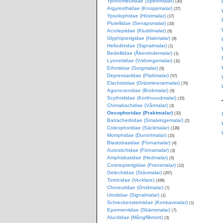
Yponomeutidae (Spinnmalar)
(30)
Argyresthiidae (Knoppmalar)
(27)
Ypsolophidae (Höstmalar)
(17)
Plutellidae (Senapsmalar)
(10)
Acrolepiidae (Kluddmalar)
(6)
Glyphipterigidae (Hakmalar)
(8)
Heliodinidae (Signalmalar)
(1)
Bedelliidae (Åkervindemalar)
(1)
Lyonetiidae (Vridvingemalar)
(11)
Ethmiidae (Sorgmalar)
(6)
Depressariidae (Plattmalar)
(57)
Elachistidae (Gräsminerarmalar)
(70)
Agonoxenidae (Brokmalar)
(9)
Scythrididae (Korthuvudmalar)
(15)
Chimabachidae (Vårmalar)
(3)
Oecophoridae (Praktmalar)
(32)
Batrachedridae (Smalvingemalar)
(2)
Coleophoridae (Säckmalar)
(139)
Momphidae (Dunörtmalar)
(15)
Blastobasidae (Förnamalar)
(4)
Autostichidae (Förnamalar)
(3)
Amphisbatidae (Hedmalar)
(5)
Cosmopterigidae (Fransmalar)
(12)
Gelechiidae (Stävmalar)
(207)
Tortricidae (Vecklare)
(439)
Choreutidae (Gnidmalar)
(7)
Urodidae (Signalmalar)
(1)
Schreckensteiniidae (Konkavmalar)
(1)
Epermeniidae (Skärmmalar)
(7)
Alucitidae (Mångflikmott)
(3)