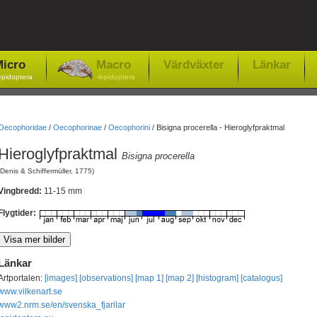
icro
Macro
Värdväxter
Länkar
epidoptera
-lepidoptera
Oecophoridae
/
Oecophorinae
/
Oecophorini
/
Bisigna procerella - Hieroglyfpraktmal
Hieroglyfpraktmal
Bisigna procerella
(Denis & Schiffermüller, 1775)
Vingbredd:
11-15 mm
Flygtider:
Länkar
Artportalen:
[images]
[observations]
[map 1]
[map 2]
[histogram]
[catalogus]
www.vilkenart.se
www2.nrm.se/en/svenska_fjarilar