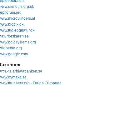
lepidoptera.eu
www.ukmoths.org.uk
lepiforum.org
www.microvlinders.nl
www.biopix.dk
www.fugleognatur.dk
naturforskaren.se
www.boldsystems.org
wikipedia.org
www.google.com
Taxonomi
artfakta.artdatabanken.se
www.dyntaxa.se
www.faunaeur.org - Fauna Europaea