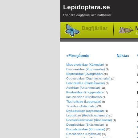
Lepidoptera.se
Svenska dagfjärilar och nattfjärilar
Dagfjärilar
M
-l
«Föregående
Nästa»
Micropterigidae (Käkmalar)
(5)
Eriocraniidae (Purpurmalar)
(8)
Nepticulidae (Dvärgmalar)
(92)
Opostegidae (Ögonlocksmalar)
(3)
Heliozelidae (Bladhålmalar)
(5)
Adelidae (Antennmalar)
(21)
Prodoxidae (Knoppmalar)
(10)
Incurvariidae (Bredmalar)
(9)
Tischeriidae (Luggmalar)
(6)
Tineidae (Äkta malar)
(55)
Dryadaulidae (Dryadmalar)
(1)
Lypusidae (Hedsäckspinnare)
(1)
Roeslerstammiidae (Bronsmalar)
(1)
Douglasiidae (Skäckmalar)
(5)
Bucculatricidae (Kronmalar)
(17)
Gracillariidae (Styltmalar)
(90)