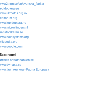
www2.nrm.se/en/svenska_fjarilar
lepidoptera.eu
www.ukmoths.org.uk
lepiforum.org
www.lepidoptera.no
www.microvlinders.nl
naturforskaren.se
www.boldsystems.org
wikipedia.org
www.google.com
Taxonomi
artfakta.artdatabanken.se
www.dyntaxa.se
www.faunaeur.org - Fauna Europaea