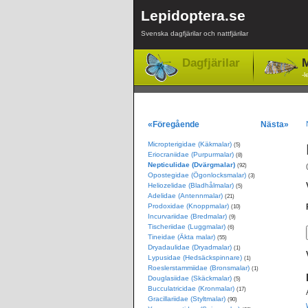
Lepidoptera.se
Svenska dagfjärilar och nattfjärilar
Dagfjärilar
M
-l
«Föregående
Nästa»
Micropterigidae (Käkmalar)
(5)
Eriocraniidae (Purpurmalar)
(8)
Nepticulidae (Dvärgmalar)
(92)
Opostegidae (Ögonlocksmalar)
(3)
Heliozelidae (Bladhålmalar)
(5)
Adelidae (Antennmalar)
(21)
Prodoxidae (Knoppmalar)
(10)
Incurvariidae (Bredmalar)
(9)
Tischeriidae (Luggmalar)
(6)
Tineidae (Äkta malar)
(55)
Dryadaulidae (Dryadmalar)
(1)
Lypusidae (Hedsäckspinnare)
(1)
Roeslerstammiidae (Bronsmalar)
(1)
Douglasiidae (Skäckmalar)
(5)
Bucculatricidae (Kronmalar)
(17)
Gracillariidae (Styltmalar)
(90)