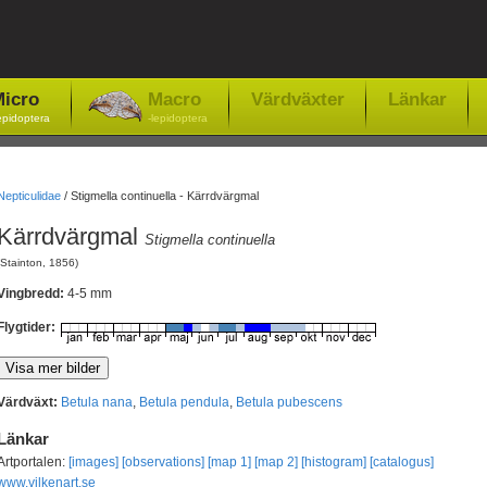
icro
Macro
Värdväxter
Länkar
epidoptera
-lepidoptera
Nepticulidae
/
Stigmella continuella - Kärrdvärgmal
Kärrdvärgmal
Stigmella continuella
(Stainton, 1856)
Vingbredd:
4-5 mm
Flygtider:
Värdväxt:
Betula nana
,
Betula pendula
,
Betula pubescens
Länkar
Artportalen:
[images]
[observations]
[map 1]
[map 2]
[histogram]
[catalogus]
www.vilkenart.se