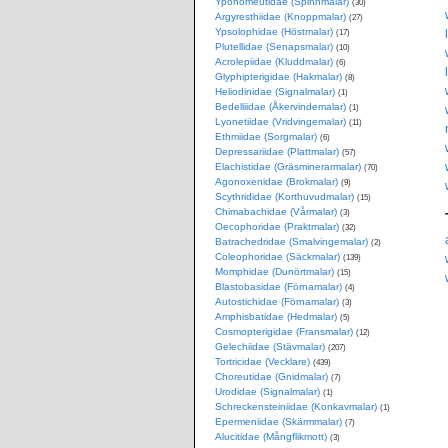
Yponomeutidae (Spinnmalar)
(30)
Argyresthiidae (Knoppmalar)
(27)
Ypsolophidae (Höstmalar)
(17)
Plutellidae (Senapsmalar)
(10)
Acrolepiidae (Kluddmalar)
(6)
Glyphipterigidae (Hakmalar)
(8)
Heliodinidae (Signalmalar)
(1)
Bedelliidae (Åkervindemalar)
(1)
Lyonetiidae (Vridvingemalar)
(11)
Ethmiidae (Sorgmalar)
(6)
Depressariidae (Plattmalar)
(57)
Elachistidae (Gräsminerarmalar)
(70)
Agonoxenidae (Brokmalar)
(9)
Scythrididae (Korthuvudmalar)
(15)
Chimabachidae (Vårmalar)
(3)
Oecophoridae (Praktmalar)
(32)
Batrachedridae (Smalvingemalar)
(2)
Coleophoridae (Säckmalar)
(139)
Momphidae (Dunörtmalar)
(15)
Blastobasidae (Förnamalar)
(4)
Autostichidae (Förnamalar)
(3)
Amphisbatidae (Hedmalar)
(5)
Cosmopterigidae (Fransmalar)
(12)
Gelechiidae (Stävmalar)
(207)
Tortricidae (Vecklare)
(439)
Choreutidae (Gnidmalar)
(7)
Urodidae (Signalmalar)
(1)
Schreckensteiniidae (Konkavmalar)
(1)
Epermeniidae (Skärmmalar)
(7)
Alucitidae (Mångflikmott)
(3)